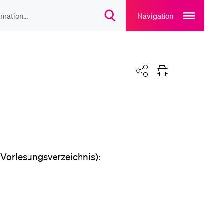
Open
main
Navigation
Suchdialog
navigation
öffnen
overlay
IEBTE INHALTE
lesungsverzeichnis
Teilen
Drucken
liothek
rtangebot
(Vorlesungsverzeichnis):
uplan Mensa