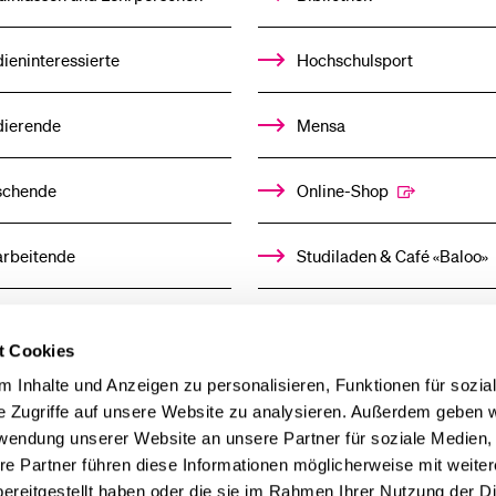
Medien
ieninteressierte
Hochschulsport
dierende
Mensa
schende
Online-Shop
arbeitende
Studiladen & Café «Baloo»
mni
Kindertagesstätte
t Cookies
llensuchende
 Inhalte und Anzeigen zu personalisieren, Funktionen für sozia
e Zugriffe auf unsere Website zu analysieren. Außerdem geben w
rwendung unserer Website an unsere Partner für soziale Medien
derer
re Partner führen diese Informationen möglicherweise mit weite
ereitgestellt haben oder die sie im Rahmen Ihrer Nutzung der D