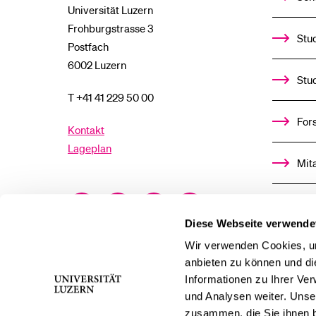
Universität Luzern
Frohburgstrasse 3
Stud
Postfach
6002 Luzern
Stu
T +41 41 229 50 00
For
Kontakt
Lageplan
Mit
Facebook
Twitter
YouTube
Instagram
Alu
Diese Webseite verwende
LinkedIn
TikTok
Bluesky
Ste
Wir verwenden Cookies, um
anbieten zu können und di
Informationen zu Ihrer Ve
För
und Analysen weiter. Unse
zusammen, die Sie ihnen b