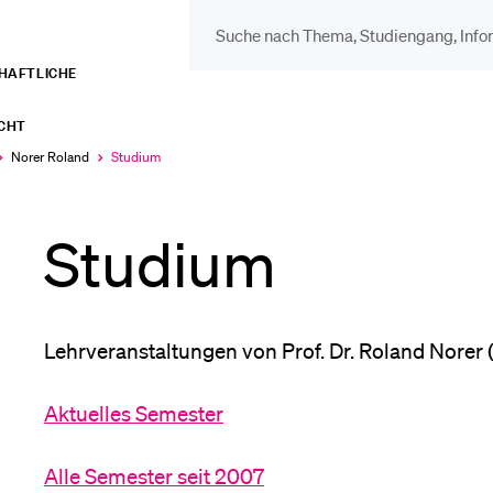
CHAFTLICHE
DIE UNI FÜR…
BEL
ECHT
Schulklassen und
Vor
Norer Roland
Studium
Aktuell
ausgewählt
Lehrpersonen
Studium
Bib
Studien­interessierte
Spo
Lehrveranstaltungen von Prof. Dr. Roland Norer 
Studierende
Aktuelles Semester
Men
Alle Semester seit 2007