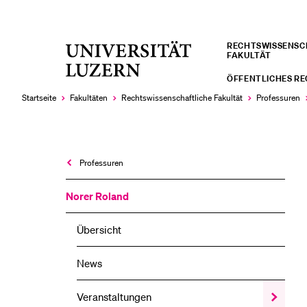
RECHTS­­WISSENS
Universität
FAKULTÄT
LETZTE SUCHEN
Luzern
ÖFFENTLICHES R
Sie haben noch keine Suche getätigt.
Startseite
Fakultäten
Rechtswissenschaftliche Fakultät
Professuren
Professuren
Norer Roland
Übersicht
News
Veranstaltungen
Zeige