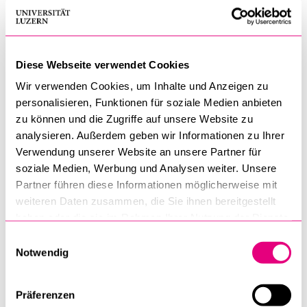
Neisa Rosenheim, BLaw
Diese Webseite verwendet Cookies
Hilfsassistentin
Wir verwenden Cookies, um Inhalte und Anzeigen zu
Raum INS-2 •
neisa.rosenheim@unilu.ch
personalisieren, Funktionen für soziale Medien anbieten
zu können und die Zugriffe auf unsere Website zu
analysieren. Außerdem geben wir Informationen zu Ihrer
Verwendung unserer Website an unsere Partner für
Marc Woodtli
soziale Medien, Werbung und Analysen weiter. Unsere
Partner führen diese Informationen möglicherweise mit
Studentische Hilfskraft
weiteren Daten zusammen, die Sie ihnen bereitgestellt
Raum INS-2 •
marc.woodtli@unilu.ch
haben oder die sie im Rahmen Ihrer Nutzung der Dienste
gesammelt haben.
Einwilligungsauswahl
Notwendig
Cornelia Sidler
Präferenzen
Administrative Assistentin