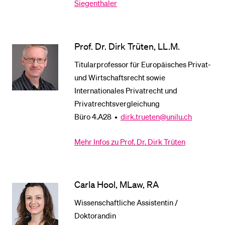
Siegenthaler
BELIEBTE INHALTE
Prof. Dr. Dirk Trüten, LL.M.
Vorlesungsverzeichnis
Titularprofessor für Europäisches Privat-
Bibliothek
und Wirtschaftsrecht sowie
Sportangebot
Internationales Privatrecht und
Menuplan Mensa
Privatrechtsvergleichung
Anmeldung und Zulassung
Büro 4.A28 •
dirk.trueten@unilu.ch
Mehr Infos zu Prof. Dr. Dirk Trüten
Carla Hool, MLaw, RA
Wissenschaftliche Assistentin /
Doktorandin