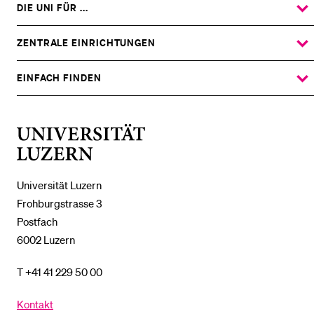
DIE UNI FÜR ...
ZEIGE
DAS
%1$S
UNTERMENÜ
ZENTRALE EINRICHTUNGEN
ZEIGE
DAS
%1$S
UNTERMENÜ
EINFACH FINDEN
ZEIGE
DAS
%1$S
UNTERMENÜ
Universität
Luzern
Universität Luzern
Frohburgstrasse 3
Postfach
6002 Luzern
T +41 41 229 50 00
Kontakt