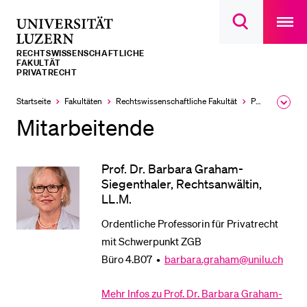
Open
main
Universität
Suchdialog
navigatio
LETZTE SUCHEN
öffnen
overlay
Luzern
RECHTS­­WISSENSCHAFTLICHE
Sie haben noch keine Suche getätigt.
FAKULTÄT
PRIVATRECHT
DIE UNI FÜR…
Startseite
Fakultäten
Rechtswissenschaftliche Fakultät
Professuren
Ausk
Schulklassen und Lehrpersonen
des
Mitarbeitende
Brea
Studien­interessierte
Men
Studierende
Prof. Dr. Barbara Graham-
Siegenthaler, Rechtsanwältin,
Forschende
LL.M.
Mitarbeitende
Ordentliche Professorin für Privatrecht
Alumni
mit Schwerpunkt ZGB
Stellensuchende
Büro 4.B07 •
barbara.graham@unilu.ch
Förderer
Mehr Infos zu Prof. Dr. Barbara Graham-
Medien