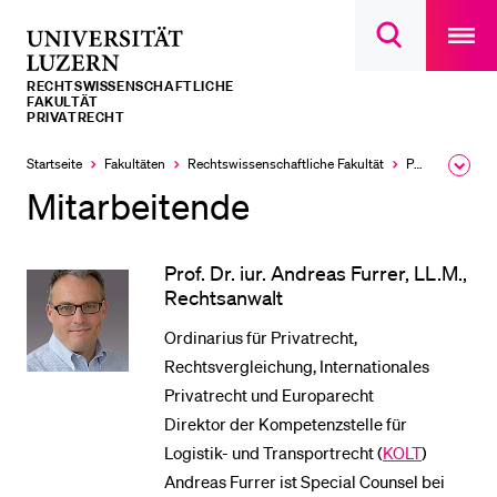
Open
main
Universität
Suchdialog
navigatio
LETZTE SUCHEN
öffnen
overlay
Luzern
RECHTS­­WISSENSCHAFTLICHE
Sie haben noch keine Suche getätigt.
FAKULTÄT
PRIVATRECHT
DIE UNI FÜR…
Startseite
Fakultäten
Rechtswissenschaftliche Fakultät
Professuren
Ausk
Schulklassen und Lehrpersonen
des
Mitarbeitende
Brea
Studien­interessierte
Men
Studierende
Prof. Dr. iur. Andreas Furrer, LL.M.,
Rechtsanwalt
Forschende
Ordinarius für Privatrecht,
Mitarbeitende
Rechtsvergleichung, Internationales
Alumni
Privatrecht und Europarecht
Stellensuchende
Direktor der Kompetenzstelle für
Logistik- und Transportrecht (
KOLT
)
Förderer
Andreas Furrer ist Special Counsel bei
Medien