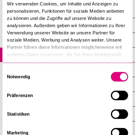
Wir verwenden Cookies, um Inhalte und Anzeigen zu
Professuren
personalisieren, Funktionen für soziale Medien anbieten
zu können und die Zugriffe auf unsere Website zu
Furrer Andreas
analysieren. Außerdem geben wir Informationen zu Ihrer
Verwendung unserer Website an unsere Partner für
Übersicht
soziale Medien, Werbung und Analysen weiter. Unsere
Partner führen diese Informationen möglicherweise mit
weiteren Daten zusammen, die Sie ihnen bereitgestellt
Mitarbeitende
haben oder die sie im Rahmen Ihrer Nutzung der Dienste
gesammelt haben.
Profil
Einwilligungsauswahl
Notwendig
Forschung
Präferenzen
Dissertationen
News
Statistiken
Veranstaltungen
Marketing