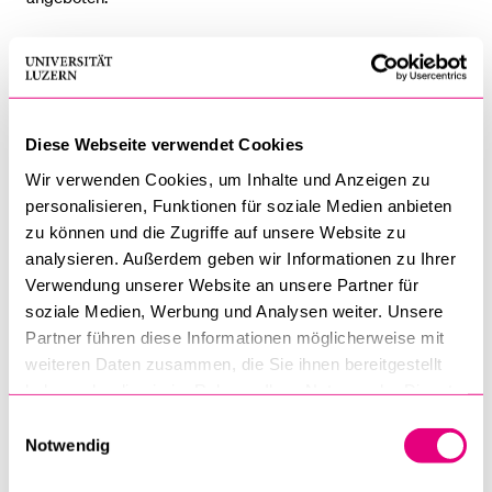
Wer gerne in einem Haus mit Geschichte wohnt, eine
inspirierende Atmosphäre zum Lernen sucht, Kontakt mit
anderen Menschen knüpfen möchte und Verantwortung zum
Gelingen des Zusammenlebens übernimmt, findet im
Diese Webseite verwendet Cookies
Studentenhaus eine ruhige, gemütliche und gepflegte
Wir verwenden Cookies, um Inhalte und Anzeigen zu
Unterkunft.
personalisieren, Funktionen für soziale Medien anbieten
zu können und die Zugriffe auf unsere Website zu
Studenten-Lodge Luzern
analysieren. Außerdem geben wir Informationen zu Ihrer
Die Studenten-Lodge befindet sich an der Lädelistrasse in
Verwendung unserer Website an unsere Partner für
der Stadt Luzern. Die Universität Luzern ist innert ca. 15
soziale Medien, Werbung und Analysen weiter. Unsere
Busminuten erreichbar.
Partner führen diese Informationen möglicherweise mit
Die auf private Initiative erstellte Wohngemeinschaft mit
weiteren Daten zusammen, die Sie ihnen bereitgestellt
haben oder die sie im Rahmen Ihrer Nutzung der Dienste
insgesamt 20 Zimmern ist in vier Wohnungen unterteilt. Es
gesammelt haben.
gibt möblierte und unmöblierte Zimmer.
Einwilligungsauswahl
Notwendig
Startseite