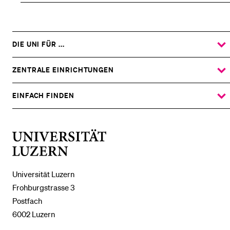
DIE UNI FÜR ...
ZEIGE
DAS
%1$S
UNTERMENÜ
ZENTRALE EINRICHTUNGEN
ZEIGE
DAS
%1$S
UNTERMENÜ
EINFACH FINDEN
ZEIGE
DAS
%1$S
UNTERMENÜ
Universität
Luzern
Universität Luzern
Frohburgstrasse 3
Postfach
6002 Luzern