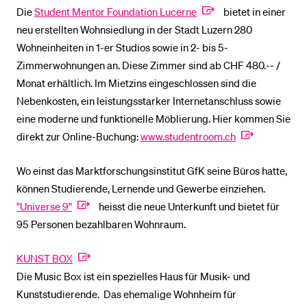
Die
Student Mentor Foundation Lucerne
bietet in einer
neu erstellten Wohnsiedlung in der Stadt Luzern 280
BELIEBTE INHALTE
Wohneinheiten in 1-er Studios sowie in 2- bis 5-
Vorlesungsverzeichnis
Zimmerwohnungen an. Diese Zimmer sind ab CHF 480.-- /
Monat erhältlich. Im Mietzins eingeschlossen sind die
Bibliothek
Nebenkosten, ein leistungsstarker Internetanschluss sowie
Sportangebot
eine moderne und funktionelle Möblierung. Hier kommen Sie
Menuplan Mensa
direkt zur Online-Buchung:
www.studentroom.ch
Anmeldung und Zulassung
Wo einst das Marktforschungsinstitut GfK seine Büros hatte,
können Studierende, Lernende und Gewerbe einziehen.
"Universe 9"
heisst die neue Unterkunft und bietet für
95 Personen bezahlbaren Wohnraum.
KUNST BOX
Die Music Box ist ein spezielles Haus für Musik- und
Kunststudierende. Das ehemalige Wohnheim für