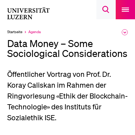
Open
main
Universität
Suchdialog
navigatio
LETZTE SUCHEN
öffnen
overlay
Luzern
Sie haben noch keine Suche getätigt.
Startseite
Agenda
Ausk
Aktuell
des
ausgewählt
DIE UNI FÜR…
Data Money – Some
Brea
Men
Sociological Considerations
Schulklassen und Lehrpersonen
Studien­interessierte
Studierende
Öffentlicher Vortrag von Prof. Dr.
Forschende
Koray Caliskan im Rahmen der
Mitarbeitende
Ringvorlesung «Ethik der Blockchain-
Alumni
Technologie» des Instituts für
Stellensuchende
Sozialethik ISE.
Förderer
Medien