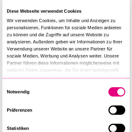
ethischen Chancen und Risiken der Blockchain-Technologie
zu identifizieren und zu diskutieren.
Diese Webseite verwendet Cookies
Wir verwenden Cookies, um Inhalte und Anzeigen zu
personalisieren, Funktionen für soziale Medien anbieten
Teilnahme
zu können und die Zugriffe auf unsere Website zu
analysieren. Außerdem geben wir Informationen zu Ihrer
Die Veranstaltung ist öffentlich und
Verwendung unserer Website an unsere Partner für
kostenlos.
soziale Medien, Werbung und Analysen weiter. Unsere
Partner führen diese Informationen möglicherweise mit
Es ist keine Anmeldung notwendig.
weiteren Daten zusammen, die Sie ihnen bereitgestellt
Info zum Durchführungsmodus:
haben oder die sie im Rahmen Ihrer Nutzung der Dienste
Übertragung im Raum und Live-Zoom
gesammelt haben.
Einwilligungsauswahl
verfügbar.
Notwendig
https://ethz.zoom.us/j/61255183031
Präferenzen
Statistiken