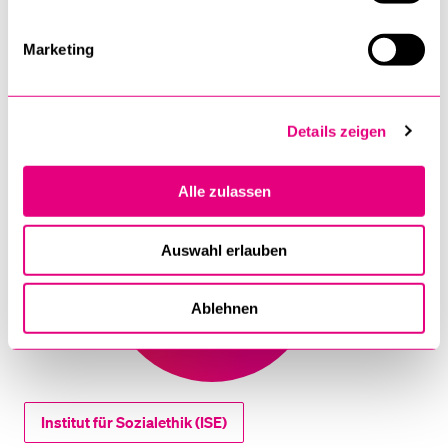
Die Ringvorlesung wird im Rahmen des
Masterstudiengangs Ethik
angeboten.
Marketing
Vollständiges Programm der Ringvorlesung des
Herbstsemesters 2024: «Ethik der Blockchain-
Details zeigen
Technologie»
Alle zulassen
Ethik
studieren!
Auswahl erlauben
Infos zum MA
Studium
Ablehnen
Institut für Sozialethik (ISE)