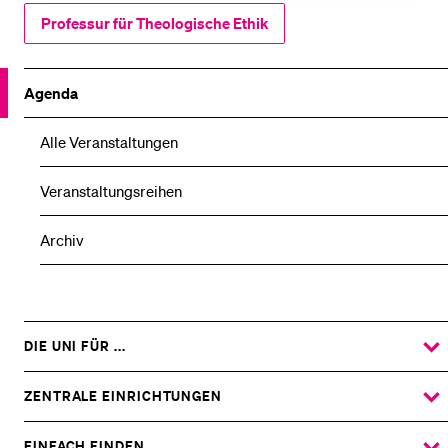
Professur für Theologische Ethik
Agenda
Alle Veranstaltungen
Veranstaltungsreihen
Archiv
DIE UNI FÜR ...
ZEIGE
DAS
%1$S
UNTERMENÜ
ZENTRALE EINRICHTUNGEN
ZEIGE
DAS
%1$S
UNTERMENÜ
EINFACH FINDEN