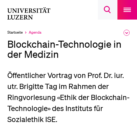
Open
main
Universität
Suchdialog
navigatio
LETZTE SUCHEN
öffnen
overlay
Luzern
Sie haben noch keine Suche getätigt.
Startseite
Agenda
Ausk
Aktuell
des
ausgewählt
DIE UNI FÜR…
Blockchain-Technologie in
Brea
Men
der Medizin
Schulklassen und Lehrpersonen
Studien­interessierte
Studierende
Öffentlicher Vortrag von Prof. Dr. iur.
Forschende
utr. Brigitte Tag im Rahmen der
Mitarbeitende
Ringvorlesung «Ethik der Blockchain-
Alumni
Technologie» des Instituts für
Stellensuchende
Sozialethik ISE.
Förderer
Medien