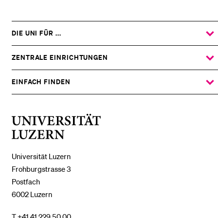
DIE UNI FÜR ...
ZEIGE
DAS
%1$S
UNTERMENÜ
ZENTRALE EINRICHTUNGEN
ZEIGE
DAS
%1$S
UNTERMENÜ
EINFACH FINDEN
ZEIGE
DAS
%1$S
UNTERMENÜ
Universität
Luzern
Universität Luzern
Frohburgstrasse 3
Postfach
6002 Luzern
T +41 41 229 50 00