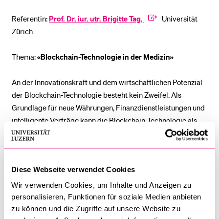
Referentin:
Prof. Dr. iur. utr. Brigitte Tag,
Universität
Zürich
Thema:
«Blockchain-Technologie in der Medizin»
An der Innovationskraft und dem wirtschaftlichen Potenzial
der Blockchain-Technologie besteht kein Zweifel. Als
Grundlage für neue Währungen, Finanzdienstleistungen und
intelligente Verträge kann die Blockchain-Technologie als
das fünfte disruptive Computerparadigma nach
Grossrechnern, PCs, dem Internet und mobilen Geräten
angesehen werden. Es gibt jedoch Fragen zu ihren ethischen
Diese Webseite verwendet Cookies
Auswirkungen, die sich auch auf den wirtschaftlichen Erfolg
der Blockchain-Technologie auswirken können.
Wir verwenden Cookies, um Inhalte und Anzeigen zu
personalisieren, Funktionen für soziale Medien anbieten
zu können und die Zugriffe auf unsere Website zu
Ziel dieser interdisziplinären Ringvorlesung ist es, die