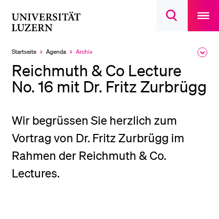
Open
main
Universität
Suchdialog
navigatio
LETZTE SUCHEN
öffnen
overlay
Luzern
Sie haben noch keine Suche getätigt.
Startseite
Agenda
Archiv
Ausk
Aktuell
des
ausgewählt
DIE UNI FÜR…
Reichmuth & Co Lecture
Brea
Men
No. 16 mit Dr. Fritz Zurbrügg
Schulklassen und Lehrpersonen
Studien­interessierte
Studierende
Wir begrüssen Sie herzlich zum
Forschende
Vortrag von Dr. Fritz Zurbrügg im
Mitarbeitende
Rahmen der Reichmuth & Co.
Alumni
Lectures.
Stellensuchende
Förderer
Medien