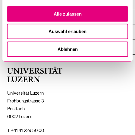
Alle zulassen
DIE UNI FÜR ...
ZEIGE
DAS
%1$S
Auswahl erlauben
UNTERMENÜ
ZENTRALE EINRICHTUNGEN
ZEIGE
DAS
%1$S
UNTERMENÜ
EINFACH FINDEN
Ablehnen
ZEIGE
DAS
%1$S
UNTERMENÜ
Universität
Luzern
Universität Luzern
Frohburgstrasse 3
Postfach
6002 Luzern
T +41 41 229 50 00