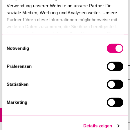
Verwendung unserer Website an unsere Partner für
statt – eine Vortragsreihe der Wirtschaftswissenschaftlichen
soziale Medien, Werbung und Analysen weiter. Unsere
Fakultät, an der Persönlichkeiten aus Wirtschaft, Politik und
Partner führen diese Informationen möglicherweise mit
Wissenschaft zu aktuellen Themen referieren.
weiteren Daten zusammen, die Sie ihnen bereitgestellt
haben oder die sie im Rahmen Ihrer Nutzung der Dienste
Wirtschaftswissenschaftliche Fakultät
gesammelt haben.
Einwilligungsauswahl
Notwendig
Agenda
Präferenzen
Agenda
Statistiken
Alle Veranstaltungen
Veranstaltungsreihen
Marketing
Archiv
Details zeigen