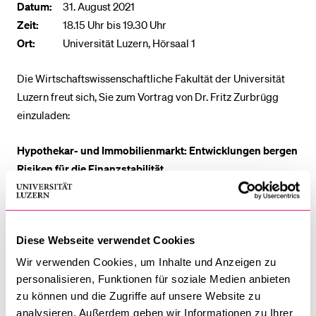
Datum:
31. August 2021
Zeit:
18.15 Uhr bis 19.30 Uhr
BELIEBTE INHALTE
Ort:
Universität Luzern, Hörsaal 1
Vorlesungsverzeichnis
Die Wirtschaftswissenschaftliche Fakultät der Universität
Bibliothek
Luzern freut sich, Sie zum Vortrag von Dr. Fritz Zurbrügg
einzuladen:
Sportangebot
Menuplan Mensa
Hypothekar- und Immobilienmarkt: Entwicklungen bergen
Anmeldung und Zulassung
Risiken für die Finanzstabilität
Die Veranstaltung ist öffentlich. Bitte beachten Sie, dass die
Anzahl der Plätze begrenzt ist.
Diese Webseite verwendet Cookies
Wir verwenden Cookies, um Inhalte und Anzeigen zu
Flyer
Anmeldung
personalisieren, Funktionen für soziale Medien anbieten
zu können und die Zugriffe auf unsere Website zu
analysieren. Außerdem geben wir Informationen zu Ihrer
Der Vortrag findet im Rahmen der
Reichmuth & Co Lectures