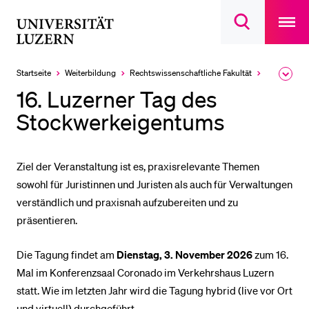
Open
main
Universität
Suchdialog
navigatio
LETZTE SUCHEN
öffnen
overlay
Luzern
Sie haben noch keine Suche getätigt.
Startseite
Weiterbildung
Rechts­wissenschaftliche Fakultät
«Weiterbild
Ausk
des
DIE UNI FÜR…
16. Luzerner Tag des
Brea
Men
Stockwerkeigentums
Schulklassen und Lehrpersonen
Studien­interessierte
Studierende
Ziel der Veranstaltung ist es, praxisrelevante Themen
sowohl für Juristinnen und Juristen als auch für Verwaltungen
Forschende
verständlich und praxisnah aufzubereiten und zu
Mitarbeitende
präsentieren.
Alumni
Die Tagung findet am
Dienstag, 3. November 2026
zum 16.
Stellensuchende
Mal im Konferenzsaal Coronado im Verkehrshaus Luzern
Förderer
statt. Wie im letzten Jahr wird die Tagung hybrid (live vor Ort
Medien
und virtuell) durchgeführt.