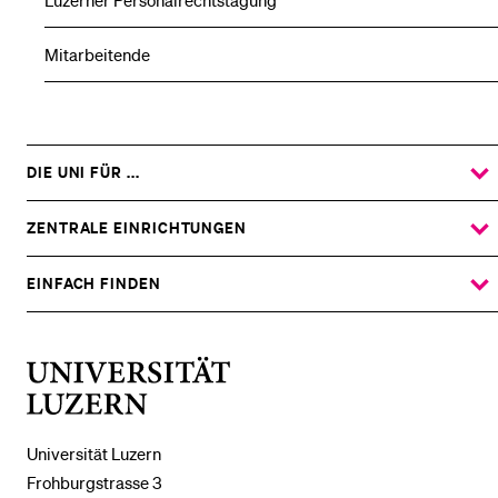
Luzerner Personalrechtstagung
Mitarbeitende
DIE UNI FÜR ...
ZEIGE
DAS
%1$S
UNTERMENÜ
ZENTRALE EINRICHTUNGEN
ZEIGE
DAS
%1$S
UNTERMENÜ
EINFACH FINDEN
ZEIGE
DAS
%1$S
UNTERMENÜ
Universität
Luzern
Universität Luzern
Frohburgstrasse 3