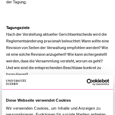
der Tagung.
Tagungsziele
Nach der Vorstellung aktueller Gerichtsentscheide wird die
Reglementsänderung praxisnah beleuchtet: Wann sollte eine
Revision von Seiten der Verwaltung empfohlen werden? Wie
ist eine solche Revision anzugehen? Wie kann sichergestellt
werden, dass die Versammlung versteht, worum es geht?
Und wie sind die entsprechenden Beschlüsse konkret zu
formulieren?
Anschliessend diskutieren zwei Praktikerinnen und zwei
Anwälte am runden Tisch Tricks und Kniffe zur
Anfechtungsklage.
Diese Webseite verwendet Cookies
Wir verwenden Cookies, um Inhalte und Anzeigen zu
Das Thema Airbnb wird im Stockwerkeigentum zunehmend
personalisieren, Funktionen für soziale Medien anbieten