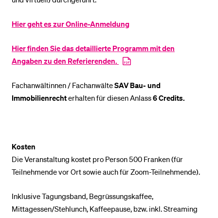
Hier geht es zur Online-Anmeldung
BELIEBTE INHALTE
Vorlesungsverzeichnis
Hier finden Sie das detaillierte Programm mit den
Angaben zu den Referierenden.
Bibliothek
Sportangebot
Fachanwältinnen / Fachanwälte
SAV Bau- und
Menuplan Mensa
Immobilienrecht
erhalten für diesen Anlass
6 Credits.
Anmeldung und Zulassung
Kosten
Die Veranstaltung kostet pro Person 500 Franken (für
Teilnehmende vor Ort sowie auch für Zoom-Teilnehmende).
Inklusive Tagungsband, Begrüssungskaffee,
Mittagessen/Stehlunch, Kaffeepause, bzw. inkl. Streaming