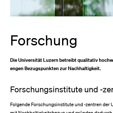
Forschende
Anm
Mitarbeitende
Forschung
Alumni
Die Universität Luzern betreibt qualitativ hochw
engen Bezugspunkten zur Nachhaltigkeit.
Stellensuchende
Forschungsinstitute und -ze
Förderer
Folgende Forschungsinstitute und -zentren der 
mit Nachhaltigkeitsbezug und gründen dadurch 