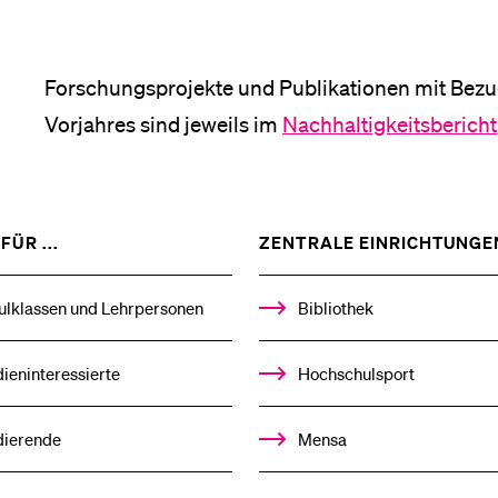
Forschungsprojekte und Publikationen mit Bezu
Vorjahres sind jeweils im
Nachhaltigkeitsbericht
ZEIGE
FÜR ...
ZENTRALE EINRICHTUNGE
DAS
%1$S
UNTERMENÜ
ulklassen und Lehrpersonen
Bibliothek
ieninteressierte
Hochschulsport
dierende
Mensa