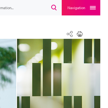
Open
main
Navigation
Suchdialog
navigation
öffnen
overlay
IEBTE INHALTE
Teilen
Drucken
lesungsverzeichnis
liothek
rtangebot
uplan Mensa