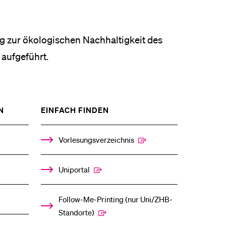
g zur ökologischen Nachhaltigkeit des
aufgeführt.
ZEIGE
ZEIGE
N
EINFACH FINDEN
DAS
DAS
%1$S
%1$S
UNTERMENÜ
UNTERMENÜ
Vorlesungsverzeichnis
Uniportal
Follow-Me-Printing­ ­(nur Uni/ZHB-
Standorte)