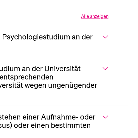
Alle anzeigen
Alle
Sektionen
des
 Psychologiestudium an der
Akkordeons
öffnen
udium an der Universität
 entsprechenden
iversität wegen ungenügender
stehen einer Aufnahme- oder