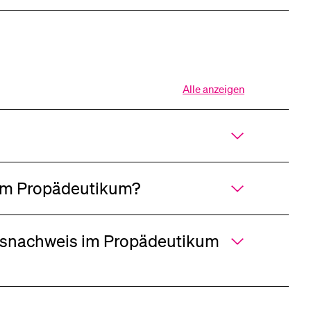
Alle anzeigen
Alle
Sektionen
des
Akkordeons
öffnen
 im Propädeutikum?
ngsnachweis im Propädeutikum