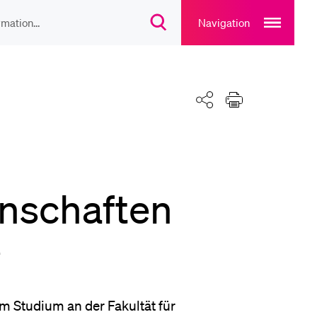
Open
main
Navigation
Suchdialog
navigation
öffnen
overlay
IEBTE INHALTE
Teilen
Drucken
lesungsverzeichnis
liothek
nschaften
rtangebot
e
uplan Mensa
m Studium an der Fakultät für