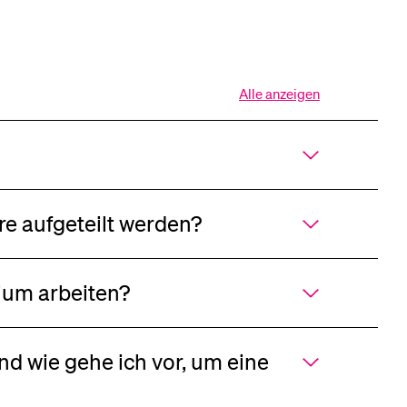
Alle anzeigen
Alle
Sektionen
des
Akkordeons
öffnen
e aufgeteilt werden?
ium arbeiten?
nd wie gehe ich vor, um eine