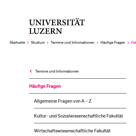
Universität
LETZTE SUCHEN
Luzern
Sie haben noch keine Suche getätigt.
Startseite
Studium
Termine und Informationen
Häufige Fragen
Fa
Akt
au
Termine und Informationen
Häufige Fragen
Allgemeine Fragen von A – Z
Kultur- und Sozial­wissenschaftliche Fakultät
Wirtschafts­wissenschaftliche Fakultät