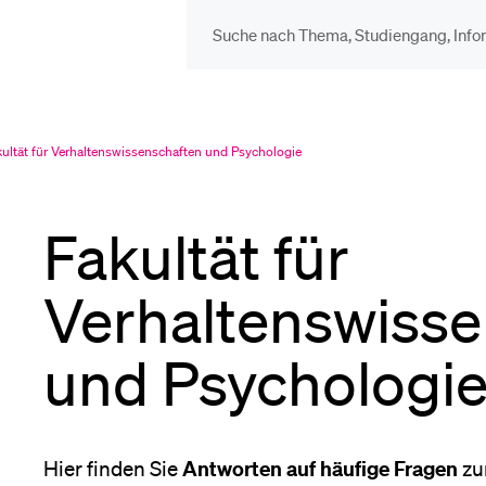
DIE UNI FÜR…
BEL
Schulklassen und
Vor
kultät für Verhaltenswissenschaften und Psychologie
uell
sgewählt
Lehrpersonen
Fakultät für
Bib
Studien­interessierte
Verhaltenswisse
Spo
und Psychologi
Studierende
Men
Antworten auf
häufige Fragen
Hier finden Sie
zu