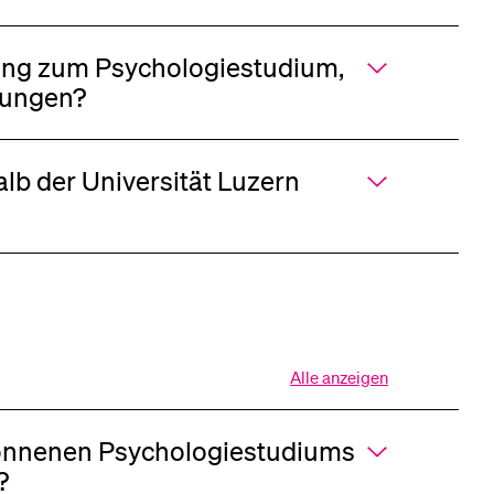
dung zum Psychologiestudium,
nstaltungen und Prüfungen?
lb der Universität Luzern
Alle anzeigen
Alle
Sektionen
des
begonnenen Psychologiestudiums
Akkordeons
öffnen
?