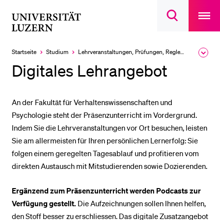
Open
main
Universität
Suchdialog
navigatio
LETZTE SUCHEN
öffnen
overlay
Luzern
Sie haben noch keine Suche getätigt.
Startseite
Studium
Lehrveranstaltungen, Prüfungen, Reglemente
Ausk
des
DIE UNI FÜR…
Digitales Lehrangebot
Brea
Men
Schulklassen und Lehrpersonen
Studien­interessierte
An der Fakultät für Verhaltenswissenschaften und
Psychologie steht der Präsenzunterricht im Vordergrund.
Studierende
Indem Sie die Lehrveranstaltungen vor Ort besuchen, leisten
Forschende
Sie am allermeisten für Ihren persönlichen Lernerfolg: Sie
Mitarbeitende
folgen einem geregelten Tagesablauf und profitieren vom
direkten Austausch mit Mitstudierenden sowie Dozierenden.
Alumni
Stellensuchende
Ergänzend zum Präsenzunterricht werden Podcasts zur
Förderer
Verfügung gestellt.
Die Aufzeichnungen sollen Ihnen helfen,
den Stoff besser zu erschliessen. Das digitale Zusatzangebot
Medien