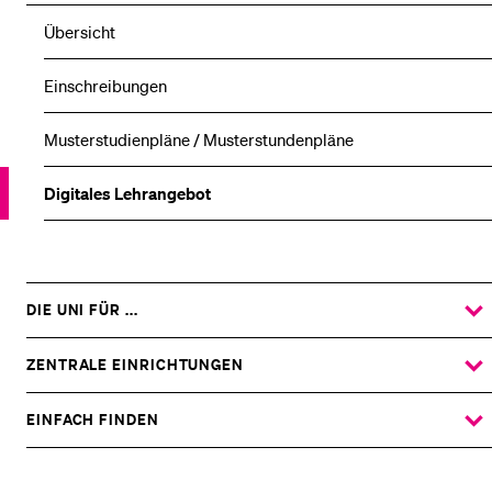
Übersicht
Einschreibungen
Musterstudienpläne / Musterstundenpläne
Digitales Lehrangebot
DIE UNI FÜR ...
ZEIGE
DAS
%1$S
UNTERMENÜ
ZENTRALE EINRICHTUNGEN
ZEIGE
DAS
%1$S
UNTERMENÜ
EINFACH FINDEN
ZEIGE
DAS
%1$S
UNTERMENÜ