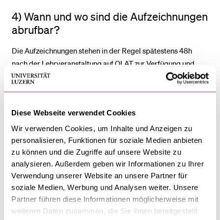
4) Wann und wo sind die Aufzeichnungen
abrufbar?
Die Aufzeichnungen stehen in der Regel spätestens 48h
nach der Lehrveranstaltung auf OLAT zur Verfügung und
können mit einem beliebigen Internetbrowser abgespielt
werden.
Diese Webseite verwendet Cookies
Obwohl die neuste Aufzeichnungstechnik zum Einsatz
kommt, können unvorhergesehene Ausfälle (z.B. infolge
Wir verwenden Cookies, um Inhalte und Anzeigen zu
Stromunterbruchs, technischer Probleme) nicht gänzlich
personalisieren, Funktionen für soziale Medien anbieten
ausgeschlossen werden. Es ist weiter möglich, dass die
zu können und die Zugriffe auf unsere Website zu
analysieren. Außerdem geben wir Informationen zu Ihrer
Dozierenden Teile der Vorlesung (z.B. aus
Verwendung unserer Website an unsere Partner für
Datenschutzgründen) nicht in die Aufzeichnung
soziale Medien, Werbung und Analysen weiter. Unsere
einschliessen. Das damit verbundene Risiko, die
Partner führen diese Informationen möglicherweise mit
Aufzeichnung oder Teile einer Vorlesung zu verpassen, liegt
weiteren Daten zusammen, die Sie ihnen bereitgestellt
bei den Studierenden, die nicht am Unterricht vor Ort