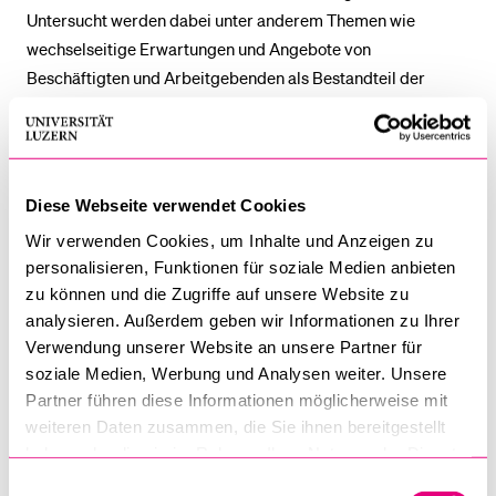
Untersucht werden dabei unter anderem Themen wie
wechselseitige Erwartungen und Angebote von
Beschäftigten und Arbeitgebenden als Bestandteil der
Arbeitsbeziehung (psychologischer Vertrag), Praktiken des
Human-Resource-Managements wie Arbeitsgestaltung und
Personalentwicklung sowie -führung, Arbeitszufriedenheit,
Arbeitsmarktfähigkeit und Karriereorientierung. Darüber
Diese Webseite verwendet Cookies
hinaus konzentriert sich jeder Bericht auf ein
Wir verwenden Cookies, um Inhalte und Anzeigen zu
Schwerpunktthema. Zwischen 2006 und heute waren dies
personalisieren, Funktionen für soziale Medien anbieten
«Psychologischer Vertrag und Karriereorientierungen»,
zu können und die Zugriffe auf unsere Website zu
«Psychologischer Vertrag und Arbeitsplatz(un)sicherheit»,
analysieren. Außerdem geben wir Informationen zu Ihrer
«Lohnzufriedenheit und psychologischer Vertrag», «Mobilität
Verwendung unserer Website an unsere Partner für
und Arbeitgeberattraktivität», «Arbeitsflexibilität und
soziale Medien, Werbung und Analysen weiter. Unsere
Familie», «Unsicherheit und Vertrauen», «Fehlverhalten und
Partner führen diese Informationen möglicherweise mit
Courage», «Arbeitserleben und Job Crafting», «Loyalität und
weiteren Daten zusammen, die Sie ihnen bereitgestellt
Zynismus», «Integration und Diskriminierung»,
haben oder die sie im Rahmen Ihrer Nutzung der Dienste
«Digitalisierung und Generationen», «Innovation und
gesammelt haben.
Einwilligungsauswahl