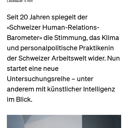
Lesedauer:
5 min
Seit 20 Jahren spiegelt der
BELIEBTE INHALTE
«Schweizer Human-Relations-
Vorlesungsverzeichnis
Barometer» die Stimmung, das Klima
Bibliothek
und personalpolitische Praktikenin
Sportangebot
Menuplan Mensa
der Schweizer Arbeitswelt wider. Nun
Anmeldung und Zulassung
startet eine neue
Untersuchungsreihe – unter
anderem mit künstlicher Intelligenz
im Blick.