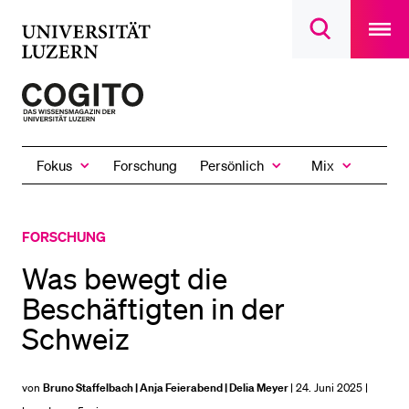
Open
main
Universität
Suchdialog
navigatio
LETZTE SUCHEN
öffnen
overlay
Luzern
Sie haben noch keine Suche getätigt.
Zur
Startseite
DIE UNI FÜR…
des
Schulklassen und Lehrpersonen
Fokus
Persönlich
Mix
Forschung
Magazins
Zeige
Zeige
Zeige
das
das
das
Studien­interessierte
Fokus
Persönlich
Mix
Untermenü
Untermenü
Untermenü
Studierende
FORSCHUNG
Forschende
Was bewegt die
Mitarbeitende
Beschäftigten in der
Alumni
Schweiz
Stellensuchende
Förderer
von
Bruno Staffelbach | Anja Feierabend | Delia Meyer
| 24. Juni 2025 |
Medien