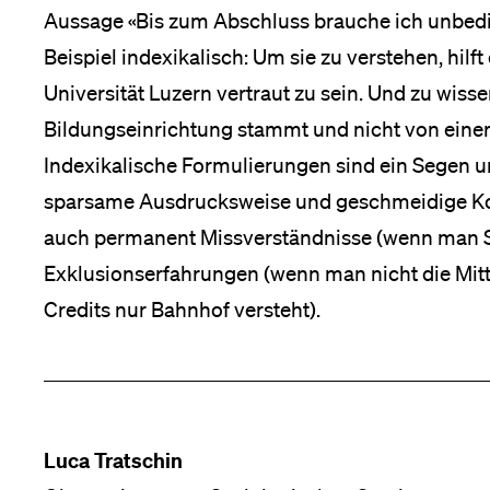
Aussage «Bis zum Abschluss brauche ich unbedin
Medien
Beispiel indexikalisch: Um sie zu verstehen, hilf
Universität Luzern vertraut zu sein. Und zu wisse
Bildungseinrichtung stammt und nicht von einer
Indexikalische Formulierungen sind ein Segen un
sparsame Aus­drucksweise und geschmeidige Ko
auch permanent Missverständ­nisse (wenn man S
Exklusionserfahrungen (wenn man nicht die Mitte
Credits nur Bahnhof versteht).
Luca Tratschin