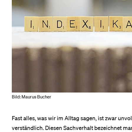
Forschende
Anm
Mitarbeitende
Alumni
Stellensuchende
Bild: Maurus Bucher
Förderer
Fast alles, was wir im Alltag sagen, ist zwar unv
verständlich. Diesen Sachverhalt bezeichnet man i