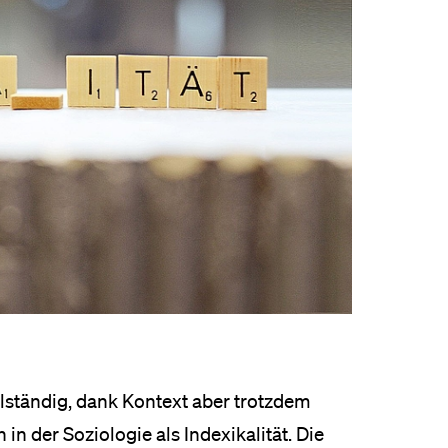
eldung und Zulassung
oll­ständig, dank Kontext aber trotzdem
n der Soziologie als Indexikalität. Die