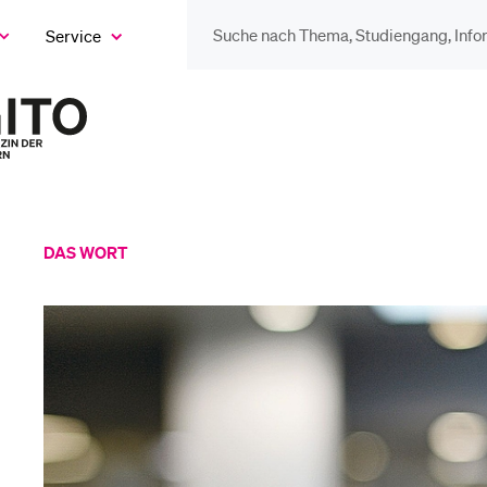
Service
eige
as
ix
DIE UNI FÜR…
BEL
ntermenü
Zur
Startseite
Schulklassen und
Vor
des
Lehrpersonen
Magazins
Bib
DAS WORT
Studien­interessierte
Spo
Studierende
Men