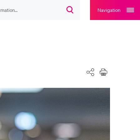
Open
main
Navigation
Suchdialog
navigation
öffnen
overlay
IEBTE INHALTE
lesungsverzeichnis
liothek
Teilen
Drucken
rtangebot
uplan Mensa