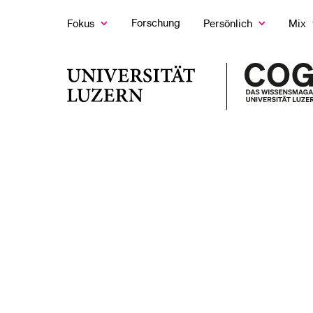
Forschung
Fokus
Persönlich
Mix
Zeige
Zeige
Z
das
das
d
Fokus
Persönlich
M
LETZTE SUCHEN
Untermenü
Untermenü
U
Universität
Sie haben noch keine Suche getätigt.
Luzern