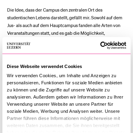
Die Idee, dass der Campus den zentralen Ort des
studentischen Lebens darstellt, gefällt mir. Sowohl auf dem
Jus- als auch auf dem Hauptcampus fanden alle Arten von
Veranstaltungen statt, und es gab die Möglichkeit,
Aktivitäten abseits der Lehrveranstaltungen nachzugehen,
zum Beispiel Sportveranstaltungen zu besuchen oder an
Treffen für internationale Studierende teilzunehmen.
Diese Webseite verwendet Cookies
Welche Lehrveranstaltung hinterliess einen bleibenden
Wir verwenden Cookies, um Inhalte und Anzeigen zu
Eindruck?
personalisieren, Funktionen für soziale Medien anbieten
zu können und die Zugriffe auf unsere Website zu
«International Trade Law» war für mich ein bemerkenswerter
analysieren. Außerdem geben wir Informationen zu Ihrer
Kurs: Ich habe viel gelernt und konnte mich effektiv mit der
Verwendung unserer Website an unsere Partner für
Internationalität, die man in ein Auslandssemester direkt
soziale Medien, Werbung und Analysen weiter. Unsere
erleben kann, auseinandersetzen.
Partner führen diese Informationen möglicherweise mit
weiteren Daten zusammen, die Sie ihnen bereitgestellt
Was schätzen Sie an der Universität Luzern nun mehr
haben oder die sie im Rahmen Ihrer Nutzung der Dienste