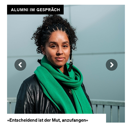
ALUMNI IM GESPRÄCH
VORHERIGE
NÄ
SLIDE
SLI
ANZEIGEN
AN
«Entscheidend ist der Mut, anzufangen»
«