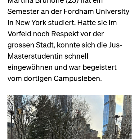
Martina Brunone (25) hat ein
Semester an der Fordham University
BELIEBTE INHALTE
in New York studiert. Hatte sie im
Vorlesungsverzeichnis
Vorfeld noch Respekt vor der
Bibliothek
grossen Stadt, konnte sich die Jus-
Sportangebot
Masterstudentin schnell
Menuplan Mensa
eingewöhnen und war begeistert
Anmeldung und Zulassung
vom dortigen Campusleben.