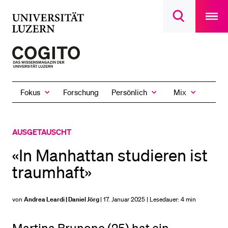
Open
main
Universität
Suchdialog
navigatio
LETZTE SUCHEN
öffnen
overlay
Luzern
Sie haben noch keine Suche getätigt.
Zur
Startseite
DIE UNI FÜR…
des
Schulklassen und Lehrpersonen
Fokus
Persönlich
Mix
Forschung
Magazins
Zeige
Zeige
Zeige
das
das
das
Studien­interessierte
Fokus
Persönlich
Mix
Untermenü
Untermenü
Untermenü
Studierende
AUSGETAUSCHT
Forschende
«In Manhattan studieren ist
Mitarbeitende
traumhaft»
Alumni
Stellensuchende
von
Andrea Leardi | Daniel Jörg
| 17. Januar 2025 | Lesedauer:
4 min
Förderer
Medien