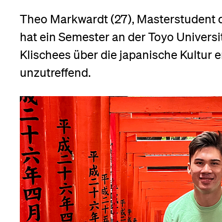
Forschende
Anm
Theo Markwardt (27), Masterstudent d
hat ein Semester an der Toyo Universit
Mitarbeitende
Klischees über die japanische Kultur e
unzutreffend.
Alumni
Stellensuchende
Förderer