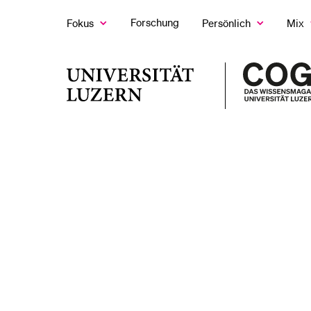
Forschung
Fokus
Persönlich
Mix
Zeige
Zeige
Z
das
das
d
Fokus
Persönlich
M
LETZTE SUCHEN
Untermenü
Untermenü
U
Universität
Sie haben noch keine Suche getätigt.
Luzern