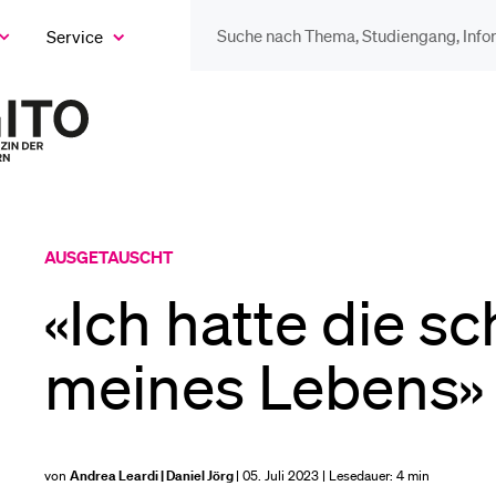
Service
eige
as
ix
DIE UNI FÜR…
BEL
ntermenü
Zur
Startseite
Schulklassen und
Vor
des
Lehrpersonen
Magazins
Bib
AUSGETAUSCHT
Studien­interessierte
«Ich hatte die s
Spo
meines Lebens»
Studierende
Men
von
Andrea Leardi | Daniel Jörg
| 05. Juli 2023 | Lesedauer:
4 min