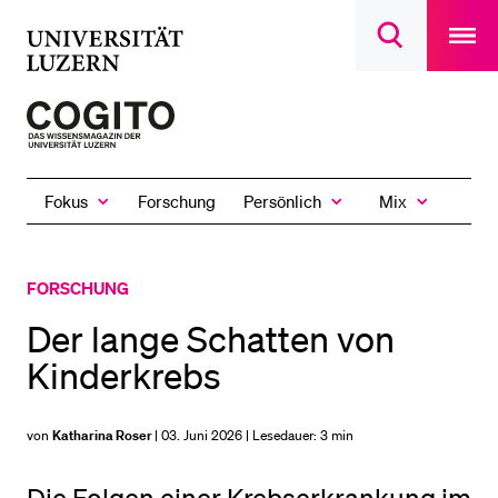
Open
main
Universität
Suchdialog
navigatio
LETZTE SUCHEN
öffnen
overlay
Luzern
Sie haben noch keine Suche getätigt.
Zur
Startseite
DIE UNI FÜR…
des
Schulklassen und Lehrpersonen
Fokus
Persönlich
Mix
Forschung
Magazins
Zeige
Zeige
Zeige
das
das
das
Studien­interessierte
Fokus
Persönlich
Mix
Untermenü
Untermenü
Untermenü
Studierende
FORSCHUNG
Forschende
Der lange Schatten von
Mitarbeitende
Kinderkrebs
Alumni
Stellensuchende
von
Katharina Roser
| 03. Juni 2026 | Lesedauer:
3 min
Förderer
Medien