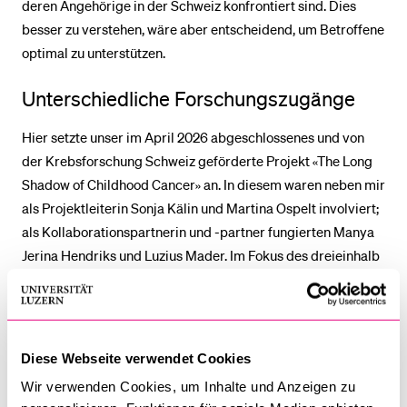
deren Angehörige in der Schweiz konfrontiert sind. Dies
besser zu verstehen, wäre aber entscheidend, um Betroffene
optimal zu unterstützen.
Unterschiedliche Forschungszugänge
Hier setzte unser im April 2026 abgeschlossenes und von
der Krebsforschung Schweiz geförderte Projekt «The Long
Shadow of Childhood Cancer» an. In diesem waren neben mir
als Projektleiterin Sonja Kälin und Martina Ospelt involviert;
als Kollaborationspartnerin und -partner fungierten Manya
Jerina Hendriks und Luzius Mader. Im Fokus des dreieinhalb
Jahre laufenden Projekts standen die Untersuchung der
Herausforderungen im Zusammenhang mit Versicherungen
sowie rechtliche und finanzielle Fragen nach einer
Krebserkrankung im Kindesalter in der Schweiz. Dies mit
Diese Webseite verwendet Cookies
dem Ziel, das Bewusstsein für die Lebensrealität Betroffener
Wir verwenden Cookies, um Inhalte und Anzeigen zu
zu stärken und Empfehlungen für das Schweizer