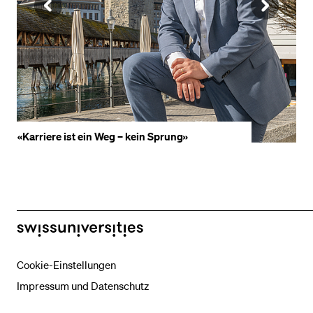
VORHERIGE
NÄ
SLIDE
SLI
ANZEIGEN
AN
«Karriere ist ein Weg – kein Sprung»
«
swissuniversities
Cookie-Einstellungen
Impressum und Datenschutz