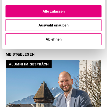
Nicht nur analog gibt es viel zu entdecken, sondern
zunehmend auch digital: So stehen neben dem physischen
Alle zulassen
Bestand von ZHB-weit total rund 1,44 Mio. Büchern und fast
3000 laufenden Print Zeitschriften­abonnements 340'000 E-
Auswahl erlauben
Books, 245'000 E-Journals und gegen 700 Datenbanken zum
Abruf bereit.
Ablehnen
MEISTGELESEN
ALUMNI IM GESPRÄCH