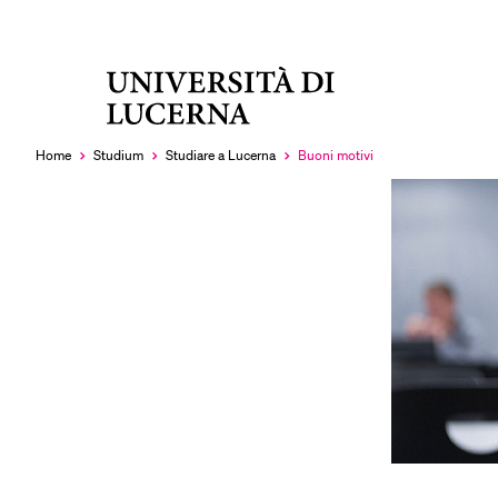
Università
RECENT SEARCHES
di
You haven't performed any searches yet.
Lucerna
Home
Studium
Studiare a Lucerna
Buoni motivi
Currently
selected