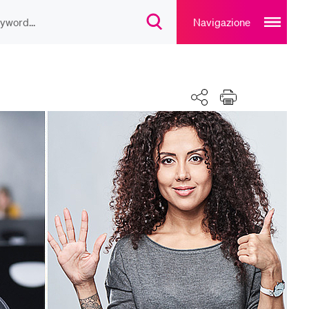
Open
main
Navigazione
Open
navigation
search
overlay
overlay
ULAR CONTENT
Share
Print
lesungsverzeichnis
liothek
rtangebot
uplan Mensa