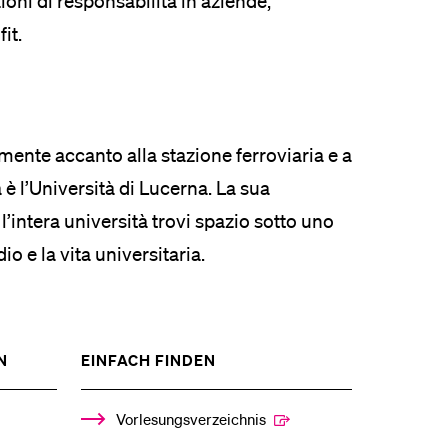
ioni di responsabilità in aziende,
it.
mente accanto alla stazione ferroviaria e a
è l’Università di Lucerna. La sua
 l’intera università trovi spazio sotto uno
io e la vita universitaria.
SHOW
SHOW
N
EINFACH FINDEN
THE
THE
%1$S
%1$S
SUBMENU
SUBMENU
Vorlesungsverzeichnis