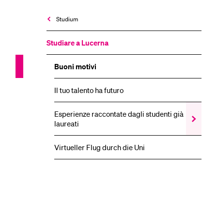
Studium
Studiare a Lucerna
Buoni motivi
Il tuo talento ha futuro
Esperienze raccontate dagli studenti già
Show
laureati
the
Esperien
raccontat
Virtueller Flug durch die Uni
dagli
studenti
già
laureati
submenu