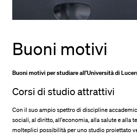
Forschende
Anm
Mitarbeitende
Buoni motivi
Alumni
Buoni motivi per studiare all’Università di Luce
ze
Corsi di studio attrattivi
Stellensuchende
e
Con il suo ampio spettro di discipline accademic
sociali, al diritto, all’economia, alla salute e alla 
Förderer
molteplici possibilità per uno studio proiettato ver