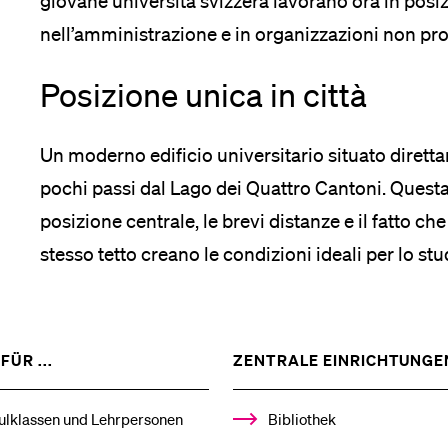
giovane università svizzera lavorano ora in posiz
nell’amministrazione e in organizzazioni non prof
Posizione unica in città
Un moderno edificio universitario situato diretta
pochi passi dal Lago dei Quattro Cantoni. Questa 
posizione centrale, le brevi distanze e il fatto che
stesso tetto creano le condizioni ideali per lo stud
SHOW
FÜR ...
ZENTRALE EINRICHTUNGE
THE
%1$S
SUBMENU
ulklassen und Lehrpersonen
Bibliothek