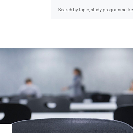
INFORMATION FOR…
POP
Schulklassen und
Vor
Lehrpersonen
Bib
Studien­interessierte
Spo
Studierende
Men