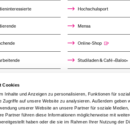
ieninteressierte
Hochschulsport
dierende
Mensa
schende
Online-Shop
arbeitende
Studiladen & Café «Baloo»
mni
Kindertagesstätte
t Cookies
llensuchende
 Inhalte und Anzeigen zu personalisieren, Funktionen für sozia
e Zugriffe auf unsere Website zu analysieren. Außerdem geben w
rwendung unserer Website an unsere Partner für soziale Medien
derer
re Partner führen diese Informationen möglicherweise mit weite
ereitgestellt haben oder die sie im Rahmen Ihrer Nutzung der D
ien