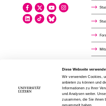
Facebook
Twitter
YouTube
Instagram
Stud
LinkedIn
TikTok
Bluesky
Stu
For
Mit
Alu
Diese Webseite verwende
Ste
Wir verwenden Cookies, um
anbieten zu können und di
Informationen zu Ihrer Ve
För
und Analysen weiter. Unse
zusammen, die Sie ihnen b
Med
gesammelt haben.