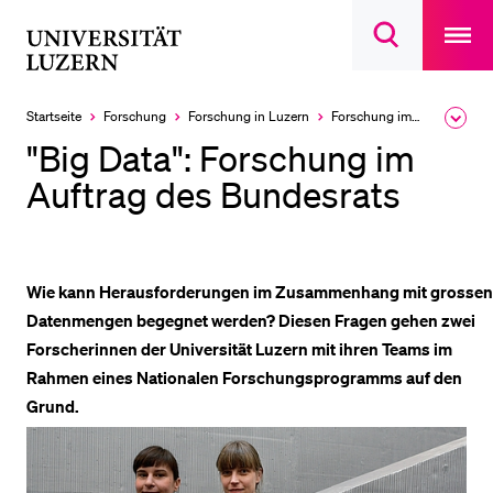
Open
main
Universität
Suchdialog
navigatio
LETZTE SUCHEN
öffnen
overlay
Luzern
Sie haben noch keine Suche getätigt.
Startseite
Forschung
Forschung in Luzern
Forschung im Fokus
Ausk
des
DIE UNI FÜR…
"Big Data": Forschung im
Brea
Men
Auftrag des Bundesrats
Schulklassen und Lehrpersonen
Studien­interessierte
Studierende
Wie kann Herausforderungen im Zusammenhang mit grossen
Forschende
Datenmengen begegnet werden? Diesen Fragen gehen zwei
Mitarbeitende
Forscherinnen der Universität Luzern mit ihren Teams im
Alumni
Rahmen eines Nationalen Forschungsprogramms auf den
Grund.
Stellensuchende
Förderer
Medien