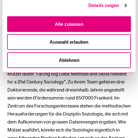
entrepreneur' zu positionieren und innovative und
Details zeigen
ausgewogene Regelungen auf der internationalen Szene zu
unterbreiten." (Für mehr Informationen zu Mira Burris
Alle zulassen
Projekt siehe auch den Beitrag im
Jahresbericht 2016 der
Universität Luzern
)
Auswahl erlauben
Instrumentarium erweitern
Ablehnen
Der Titel des Projekts von Assistenzprofessorin Sophie
Mützel lautet "Facing Big Data: Methods and Skills Needed
for a 21st Century Sociology". Zu ihrem Team gehören drei
Doktorierende, die während dreieinhalb Jahren angestellt
sein werden (Fördersumme: rund 650'000 Franken). Im
Zentrum des Forschungsinteresses stehen die methodischen
Herausforderungen für die Disziplin Soziologie, die sich mit
dem Aufkommen von grossen Datenmengen ergeben. Wie
Mützel ausführt, könnte sich die Soziologie eigentlich in
einer führenden Position befinden, um sich an der Analyse