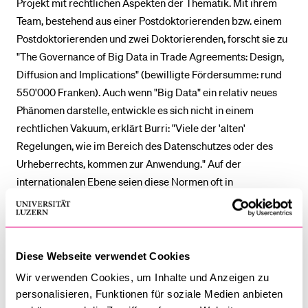
Projekt mit rechtlichen Aspekten der Thematik. Mit ihrem
Team, bestehend aus einer Postdoktorierenden bzw. einem
Postdoktorierenden und zwei Doktorierenden, forscht sie zu
"The Governance of Big Data in Trade Agreements: Design,
Diffusion and Implications" (bewilligte Fördersumme: rund
550'000 Franken). Auch wenn "Big Data" ein relativ neues
Phänomen darstelle, entwickle es sich nicht in einem
rechtlichen Vakuum, erklärt Burri: "Viele der 'alten'
Regelungen, wie im Bereich des Datenschutzes oder des
Urheberrechts, kommen zur Anwendung." Auf der
internationalen Ebene seien diese Normen oft in
Handelsabkommen verankert – ob nun im multilateralen
Forum der Welthandelsorganisation (WTO) oder, wie immer
häufiger, in bilateralen oder regionalen
Freihandelsabkommen. "Trotzdem wurde das Thema 'Big
Diese Webseite verwendet Cookies
Data' bislang nur selten in Verbindung mit dem
Wir verwenden Cookies, um Inhalte und Anzeigen zu
Handelsregime gebracht; es existiert keine systematische
personalisieren, Funktionen für soziale Medien anbieten
Analyse der relevanten Regeln. Ziel ist es, diese Lücke zu