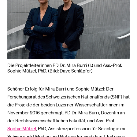
BELIEBTE INHALTE
Vorlesungsverzeichnis
Bibliothek
Sportangebot
Menuplan Mensa
Die Projektleiterinnen PD Dr. Mira Burri (l.) und Ass.-Prof.
Sophie Mützel, PhD. (Bild: Dave Schläpfer)
Anmeldung und Zulassung
Schöner Erfolg für Mira Burri und Sophie Mützel: Der
Forschungsrat des Schweizerischen Nationalfonds (SNF) hat
die Projekte der beiden Luzerner Wissenschaftlerinnen im
November 2016 genehmigt. PD Dr. Mira Burri, Dozentin an
der Rechtswissenschaftlichen Fakultät, und Ass.-Prof.
Sophie Mützel
, PhD, Assistenzprofessorin für Soziologie mit
Schwerpunkt Medien und Netzwerke, sind damit Teil eines