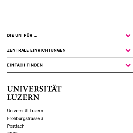
DIE UNI FÜR ...
ZEIGE
DAS
%1$S
UNTERMENÜ
ZENTRALE EINRICHTUNGEN
ZEIGE
DAS
%1$S
UNTERMENÜ
EINFACH FINDEN
ZEIGE
DAS
%1$S
UNTERMENÜ
Universität
Luzern
Universität Luzern
Frohburgstrasse 3
Postfach