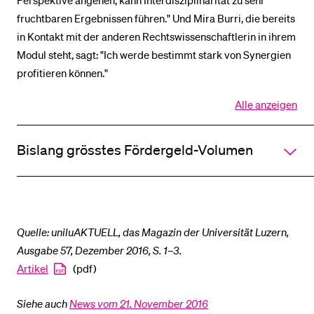
fruchtbaren Ergebnissen führen." Und Mira Burri, die bereits
in Kontakt mit der anderen Rechtswissenschaftlerin in ihrem
Modul steht, sagt: "Ich werde bestimmt stark von Synergien
profitieren können."
Alle anzeigen
Alle
Sektionen
des
Bislang grösstes Fördergeld-Volumen
Akkordeo
öffnen
Quelle: uniluAKTUELL, das Magazin der Universität Luzern,
Ausgabe 57, Dezember 2016, S. 1–3.
Artikel
(pdf)
Siehe auch
News vom 21. November 2016