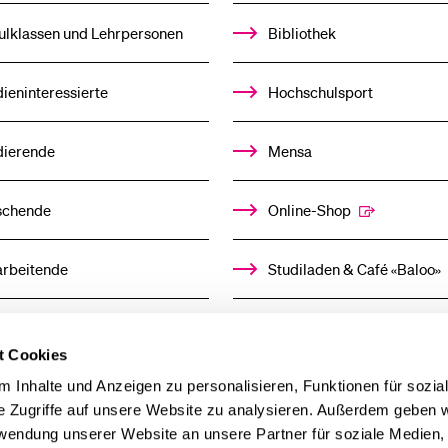
%1$S
UNTERMENÜ
ulklassen und Lehrpersonen
Bibliothek
ieninteressierte
Hochschulsport
dierende
Mensa
schende
Online-Shop
arbeitende
Studiladen & Café «Baloo»
mni
Kindertagesstätte
t Cookies
llensuchende
 Inhalte und Anzeigen zu personalisieren, Funktionen für sozia
e Zugriffe auf unsere Website zu analysieren. Außerdem geben w
rwendung unserer Website an unsere Partner für soziale Medien
derer