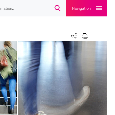
Open
main
Navigation
Suchdialog
navigation
öffnen
overlay
IEBTE INHALTE
Kalender
Teilen
Drucken
lesungsverzeichnis
liothek
rtangebot
uplan Mensa