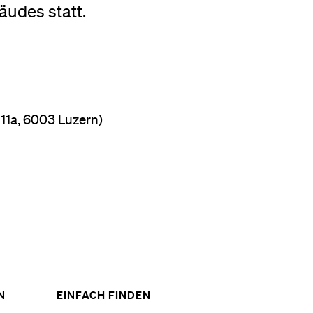
udes statt.
11a, 6003 Luzern)
ZEIGE
ZEIGE
N
EINFACH FINDEN
DAS
DAS