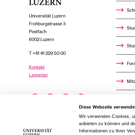
Luzern
Sch
Universität Luzern
Frohburgstrasse 3
Stud
Postfach
6002 Luzern
Stu
T +41 41 229 50 00
For
Kontakt
Lageplan
Mit
Facebook
Twitter
YouTube
Instagram
Alu
Diese Webseite verwende
LinkedIn
TikTok
Bluesky
Ste
Wir verwenden Cookies, um
anbieten zu können und di
Informationen zu Ihrer Ve
För