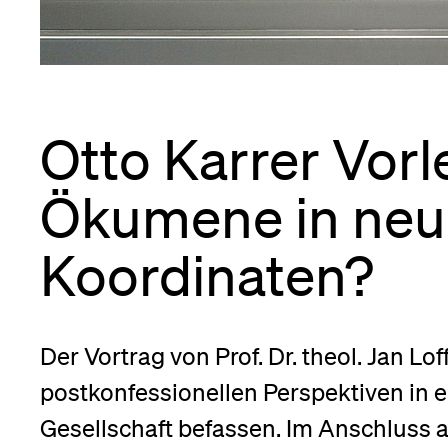
Forschende
Anm
Mitarbeitende
Otto Karrer Vor
Ökumene in ne
Alumni
Koordinaten?
Stellensuchende
Der Vortrag von Prof. Dr. theol. Jan Lof
postkonfessionellen Perspektiven in e
Förderer
Gesellschaft befassen. Im Anschluss a