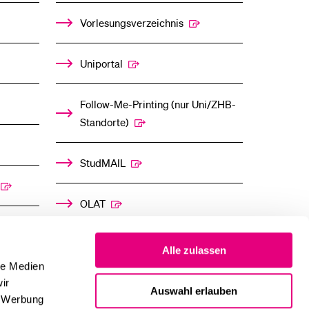
%1$S
%1$S
UNTERMENÜ
UNTERMENÜ
Vorlesungsverzeichnis
Uniportal
Follow-Me-Printing­ ­(nur Uni/ZHB-
Standorte)
StudMAIL
OLAT
Alle zulassen
le Medien
ir
Auswahl erlauben
, Werbung