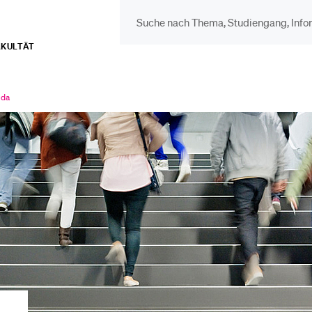
AKULTÄT
DIE UNI FÜR…
BEL
Schulklassen und
Vor
nda
ll
ewählt
Lehrpersonen
Bib
Studien­interessierte
Spo
Studierende
Men