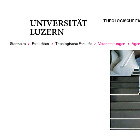
THEOLOGISCHE F
Universität
LETZTE SUCHEN
Luzern
Sie haben noch keine Suche getätigt.
Startseite
Fakultäten
Theologische Fakultät
Veranstaltungen
Age
Aktuell
Aktue
ausgewählt
ausg