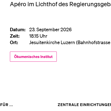
Apéro im Lichthof des Regierungsgebä
Medien
Datum:
23. September 2026
Zeit:
18.15 Uhr
Ort:
Jesuitenkirche Luzern (Bahnhofstrasse 
Ökumenisches Institut
ZEIGE
FÜR ...
ZENTRALE EINRICHTUNGE
DAS