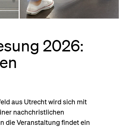
eldung und Zulassung
lesung 2026:
uen
feld aus Utrecht wird sich mit
iner nachchristlichen
n die Veranstaltung findet ein