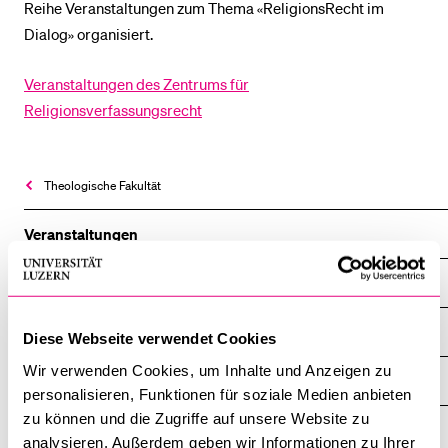
Reihe Veranstaltungen zum Thema «ReligionsRecht im
Dialog» organisiert.
BELIEBTE INHALTE
Veranstaltungen des Zentrums für
Vorlesungsverzeichnis
Religionsverfassungsrecht
Bibliothek
Sportangebot
Theologische Fakultät
Menuplan Mensa
Anmeldung und Zulassung
Veranstaltungen
Agenda
EthikImpuls-Reihe
Diese Webseite verwendet Cookies
Wir verwenden Cookies, um Inhalte und Anzeigen zu
Fastenvorträge
personalisieren, Funktionen für soziale Medien anbieten
zu können und die Zugriffe auf unsere Website zu
Gastprofessuren Institut für Jüdisch-Christliche Forschung
analysieren. Außerdem geben wir Informationen zu Ihrer