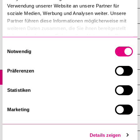
(IJCF)
Verwendung unserer Website an unsere Partner für
soziale Medien, Werbung und Analysen weiter. Unsere
Hans Küng – Weltethos Lecture
Partner führen diese Informationen möglicherweise mit
weiteren Daten zusammen, die Sie ihnen bereitgestellt
Lucerne Summer University: Ethics in a Global Context LSUE
haben oder die sie im Rahmen Ihrer Nutzung der Dienste
gesammelt haben.
Einwilligungsauswahl
Otto-Karrer-Vorlesungen
Notwendig
Religionspädagogische Tagung Luzern
Präferenzen
ReligionsRecht im Dialog
Statistiken
Thomas-Akademie
Veranstaltungen des Ökumenischen Instituts
Marketing
Archiv
Details zeigen