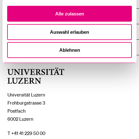
Alle zulassen
DIE UNI FÜR ...
ZEIGE
DAS
%1$S
UNTERMENÜ
ZENTRALE EINRICHTUNGEN
Auswahl erlauben
ZEIGE
DAS
%1$S
UNTERMENÜ
EINFACH FINDEN
Ablehnen
ZEIGE
DAS
%1$S
UNTERMENÜ
Universität
Luzern
Universität Luzern
Frohburgstrasse 3
Postfach
6002 Luzern
T +41 41 229 50 00