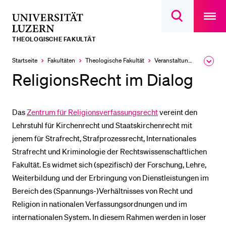
Open
main
Universität
Suchdialog
navigatio
LETZTE SUCHEN
öffnen
overlay
Luzern
THEOLOGISCHE FAKULTÄT
Sie haben noch keine Suche getätigt.
Startseite
Fakultäten
Theologische Fakultät
Veranstaltungen
Ausk
DIE UNI FÜR…
des
ReligionsRecht im Dialog
Brea
Schulklassen und Lehrpersonen
Men
Studien­interessierte
Das
Zentrum für Religionsverfassungsrecht
vereint den
Studierende
Lehrstuhl für Kirchenrecht und Staatskirchenrecht mit
Forschende
jenem für Strafrecht, Strafprozessrecht, Internationales
Strafrecht und Kriminologie der Rechtswissenschaftlichen
Mitarbeitende
Fakultät. Es widmet sich (spezifisch) der Forschung, Lehre,
Alumni
Weiterbildung und der Erbringung von Dienstleistungen im
Stellensuchende
Bereich des (Spannungs-)Verhältnisses von Recht und
Religion in nationalen Verfassungsordnungen und im
Förderer
internationalen System. In diesem Rahmen werden in loser
Medien