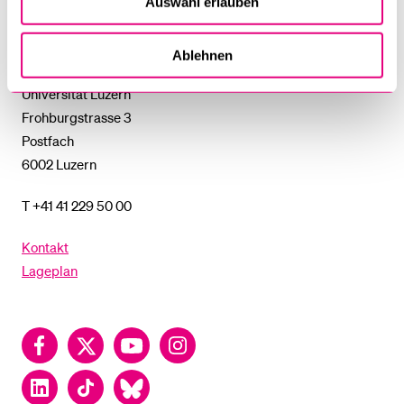
UNTERMENÜ
Auswahl erlauben
Universität
Luzern
Ablehnen
Universität Luzern
Frohburgstrasse 3
Postfach
6002 Luzern
T +41 41 229 50 00
Kontakt
Lageplan
Facebook
Twitter
YouTube
Instagram
LinkedIn
TikTok
Bluesky