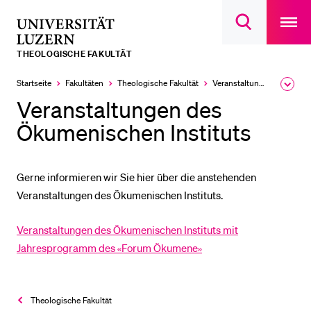
Open
main
Universität
Suchdialog
navigatio
LETZTE SUCHEN
öffnen
overlay
Luzern
THEOLOGISCHE FAKULTÄT
Sie haben noch keine Suche getätigt.
Startseite
Fakultäten
Theologische Fakultät
Veranstaltungen
Ausk
DIE UNI FÜR…
des
Veranstaltungen des
Brea
Schulklassen und Lehrpersonen
Men
Ökumenischen Instituts
Studien­interessierte
Studierende
Gerne informieren wir Sie hier über die anstehenden
Forschende
Veranstaltungen des Ökumenischen Instituts.
Mitarbeitende
Veranstaltungen des Ökumenischen Instituts mit
Alumni
Jahresprogramm des «Forum Ökumene»
Stellensuchende
Förderer
Theologische Fakultät
Medien