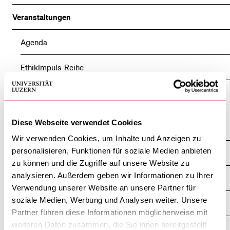
Veranstaltungen
BELIEBTE INHALTE
Agenda
Vorlesungsverzeichnis
Bibliothek
EthikImpuls-Reihe
Sportangebot
Fastenvorträge
Menuplan Mensa
Gastprofessuren Institut für Jüdisch-Christliche Forschung
Anmeldung und Zulassung
Diese Webseite verwendet Cookies
(IJCF)
Wir verwenden Cookies, um Inhalte und Anzeigen zu
personalisieren, Funktionen für soziale Medien anbieten
Hans Küng – Weltethos Lecture
zu können und die Zugriffe auf unsere Website zu
analysieren. Außerdem geben wir Informationen zu Ihrer
Lucerne Summer University: Ethics in a Global Context LSUE
Verwendung unserer Website an unsere Partner für
soziale Medien, Werbung und Analysen weiter. Unsere
Otto-Karrer-Vorlesungen
Partner führen diese Informationen möglicherweise mit
weiteren Daten zusammen, die Sie ihnen bereitgestellt
Religionspädagogische Tagung Luzern