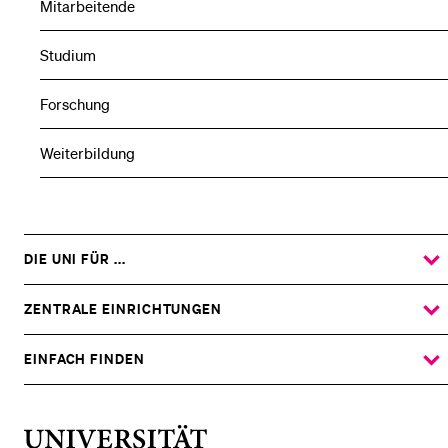
Mitarbeitende
Studium
Forschung
Weiterbildung
DIE UNI FÜR ...
ZEIGE
DAS
%1$S
UNTERMENÜ
ZENTRALE EINRICHTUNGEN
ZEIGE
DAS
%1$S
UNTERMENÜ
EINFACH FINDEN
ZEIGE
DAS
%1$S
UNTERMENÜ
Universität