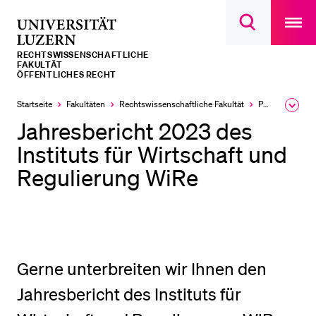
Open
main
Universität
Suchdialog
navigatio
LETZTE SUCHEN
öffnen
overlay
Luzern
RECHTS­­WISSENSCHAFTLICHE
Sie haben noch keine Suche getätigt.
FAKULTÄT
ÖFFENTLICHES RECHT
DIE UNI FÜR…
Startseite
Fakultäten
Rechtswissenschaftliche Fakultät
Professuren
Ausk
Schulklassen und Lehrpersonen
des
Jahresbericht 2023 des
Brea
Studien­interessierte
Men
Instituts für Wirtschaft und
Studierende
Regulierung WiRe
Forschende
Mitarbeitende
Alumni
Stellensuchende
Gerne unterbreiten wir Ihnen den
Förderer
Jahresbericht des Instituts für
Medien