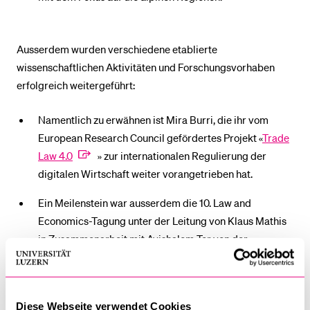
Ausserdem wurden verschiedene etablierte
wissenschaftlichen Aktivitäten und Forschungsvorhaben
erfolgreich weitergeführt:
Namentlich zu erwähnen ist Mira Burri, die ihr vom
European Research Council gefördertes Projekt «
Trade
Law 4.0
» zur internationalen Regulierung der
digitalen Wirtschaft weiter vorangetrieben hat.
Ein Meilenstein war ausserdem die 10. Law and
Economics-Tagung unter der Leitung von Klaus Mathis
in Zusammenarbeit mit Avishalom Tor von der
University of Notre Dame Law School. Diese
Jubiläumsveranstaltung widmete sich dem Thema «Law
and Economics of Justice: Efficiency, Reciprocity,
Diese Webseite verwendet Cookies