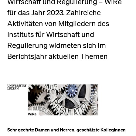
Wirtschaft und Regulierung – WiRe
für das Jahr 2023. Zahlreiche
BELIEBTE INHALTE
Aktivitäten von Mitgliedern des
Vorlesungsverzeichnis
Instituts für Wirtschaft und
Bibliothek
Regulierung widmeten sich im
Sportangebot
Berichtsjahr aktuellen Themen
Menuplan Mensa
Anmeldung und Zulassung
Sehr geehrte Damen und Herren, geschätzte Kolleginnen