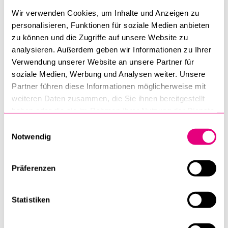
Meritocracy».
Wir verwenden Cookies, um Inhalte und Anzeigen zu
Ferner wirkte Karin Müller mit ihrer Kommentierung zur
personalisieren, Funktionen für soziale Medien anbieten
einfachen Gesellschaft (Art. 530–551 OR) in der vierten
zu können und die Zugriffe auf unsere Website zu
Auflage des OR-Kommentars zum Schweizerischen
analysieren. Außerdem geben wir Informationen zu Ihrer
Obligationenrecht mit.
Verwendung unserer Website an unsere Partner für
soziale Medien, Werbung und Analysen weiter. Unsere
Partner führen diese Informationen möglicherweise mit
weiteren Daten zusammen, die Sie ihnen bereitgestellt
Schliesslich hat das Institut im Jahr 2023 diverse neue
haben oder die sie im Rahmen Ihrer Nutzung der Dienste
Aktivitäten beschlossen und in Angriff genommen:
gesammelt haben.
Einwilligungsauswahl
Notwendig
Erstens sollen die Buchpublikationen von Mitgliedern
des Instituts künftig mit dem WiRe-Logo versehen
werden. Das Grundlagenwerk «Wettbewerbsrecht und
Präferenzen
Marktregulierung» von Nicolas Diebold und Bernhard
Rütsche ist die erste unter dem Kennzeichen des
Statistiken
Instituts erschienene Publikation.
Zweitens soll mit der Unterstützung von regelmässig