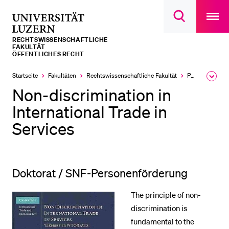
Open
main
Universität
Suchdialog
navigatio
LETZTE SUCHEN
öffnen
overlay
Luzern
RECHTS­­WISSENSCHAFTLICHE
Sie haben noch keine Suche getätigt.
FAKULTÄT
ÖFFENTLICHES RECHT
DIE UNI FÜR…
Startseite
Fakultäten
Rechtswissenschaftliche Fakultät
Professuren
Ausk
Schulklassen und Lehrpersonen
des
Non-discrimination in
Brea
Studien­interessierte
Men
International Trade in
Studierende
Services
Forschende
Mitarbeitende
Doktorat / SNF-Personenförderung
Alumni
Stellensuchende
The principle of non-
discrimination is
Förderer
fundamental to the
Medien