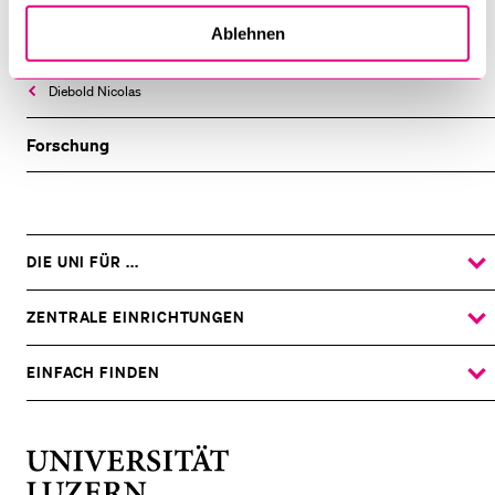
Ablehnen
Diebold Nicolas
Forschung
DIE UNI FÜR ...
ZEIGE
DAS
%1$S
UNTERMENÜ
ZENTRALE EINRICHTUNGEN
ZEIGE
DAS
%1$S
UNTERMENÜ
EINFACH FINDEN
ZEIGE
DAS
%1$S
UNTERMENÜ
Universität
Luzern