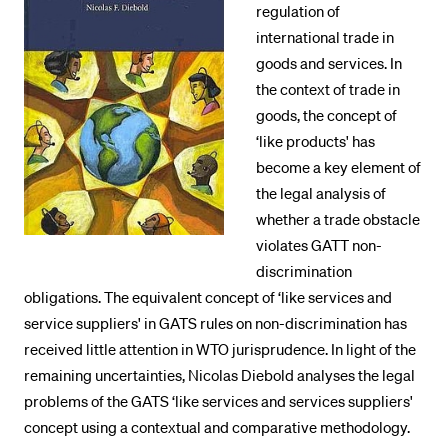
regulation of
international trade in
BELIEBTE INHALTE
goods and services. In
the context of trade in
Vorlesungsverzeichnis
goods, the concept of
Bibliothek
‘like products' has
Sportangebot
become a key element of
the legal analysis of
Menuplan Mensa
whether a trade obstacle
Anmeldung und Zulassung
violates GATT non-
discrimination
obligations. The equivalent concept of ‘like services and
service suppliers' in GATS rules on non-discrimination has
received little attention in WTO jurisprudence. In light of the
remaining uncertainties, Nicolas Diebold analyses the legal
problems of the GATS ‘like services and services suppliers'
concept using a contextual and comparative methodology.