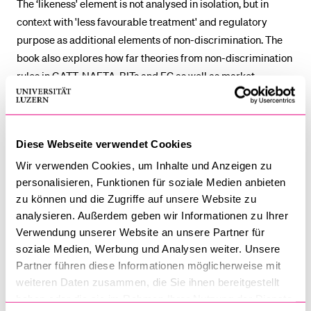
The ‘likeness' element is not analysed in isolation, but in
context with 'less favourable treatment' and regulatory
purpose as additional elements of non-discrimination. The
book also explores how far theories from non-discrimination
rules in GATT, NAFTA, BITs and EC as well as market
definition theories from competition law may be applied to
‘likeness' in GATS.
Diese Webseite verwendet Cookies
Wir verwenden Cookies, um Inhalte und Anzeigen zu
Addresses important technical difficulties in the most-
personalisieren, Funktionen für soziale Medien anbieten
favoured-nation and national treatment obligation in
zu können und die Zugriffe auf unsere Website zu
analysieren. Außerdem geben wir Informationen zu Ihrer
GATS (Articles II and XVII), in particular the relationship
Verwendung unserer Website an unsere Partner für
between 'likeness' of services and 'likeness' of suppliers
soziale Medien, Werbung und Analysen weiter. Unsere
as well as 'likeness' of services supplied by different
Partner führen diese Informationen möglicherweise mit
methods and different modes of supply
weiteren Daten zusammen, die Sie ihnen bereitgestellt
haben oder die sie im Rahmen Ihrer Nutzung der Dienste