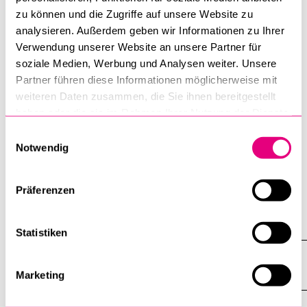
Wissenschaftliche Hilfsassistentin
zu können und die Zugriffe auf unsere Website zu
T +41 41 229 55 47 • Raum INS-2 •
analysieren. Außerdem geben wir Informationen zu Ihrer
julia.niederberger@unilu.ch
Verwendung unserer Website an unsere Partner für
soziale Medien, Werbung und Analysen weiter. Unsere
Partner führen diese Informationen möglicherweise mit
weiteren Daten zusammen, die Sie ihnen bereitgestellt
Christina Schacher
haben oder die sie im Rahmen Ihrer Nutzung der Dienste
Administrative Assistentin
gesammelt haben.
Einwilligungsauswahl
T +41 41 229 53 85 • Raum 4.B17 •
Notwendig
christina.schacher@unilu.ch
Präferenzen
Alle anzeigen
Alle
Statistiken
Sektionen
des
Ehemalige Mitarbeitende
Akkordeo
Marketing
öffnen