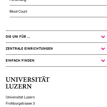
Moot Court
DIE UNI FÜR ...
ZEIGE
DAS
%1$S
UNTERMENÜ
ZENTRALE EINRICHTUNGEN
ZEIGE
DAS
%1$S
UNTERMENÜ
EINFACH FINDEN
ZEIGE
DAS
%1$S
UNTERMENÜ
Universität
Luzern
Universität Luzern
Frohburgstrasse 3