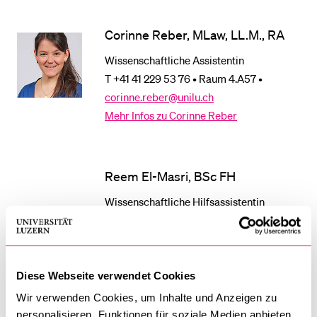
Corinne Reber, MLaw, LL.M., RA
Wissenschaftliche Assistentin
T +41 41 229 53 76 • Raum 4.A57 •
corinne.reber@unilu.ch
Mehr Infos zu Corinne Reber
Reem El-Masri, BSc FH
Wissenschaftliche Hilfsassistentin
T +41 41 229 55 46 • Raum INS-2 •
reem.elmasri@unilu.ch
Diese Webseite verwendet Cookies
Julia Niederberger, BLaw
Wir verwenden Cookies, um Inhalte und Anzeigen zu
personalisieren, Funktionen für soziale Medien anbieten