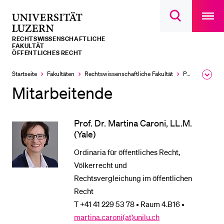
Open
main
Universität
Suchdialog
navigatio
LETZTE SUCHEN
öffnen
overlay
Luzern
RECHTS­­WISSENSCHAFTLICHE
Sie haben noch keine Suche getätigt.
FAKULTÄT
ÖFFENTLICHES RECHT
DIE UNI FÜR…
Startseite
Fakultäten
Rechtswissenschaftliche Fakultät
Professuren
Ausk
Schulklassen und Lehrpersonen
des
Mitarbeitende
Brea
Studien­interessierte
Men
Studierende
Prof. Dr. Martina Caroni, LL.M.
(Yale)
Forschende
Ordinaria für öffentliches Recht,
Mitarbeitende
Völkerrecht und
Alumni
Rechtsvergleichung im öffentlichen
Stellensuchende
Recht
T +41 41 229 53 78 • Raum 4.B16 •
Förderer
martina.caroni(at)unilu.ch
Medien