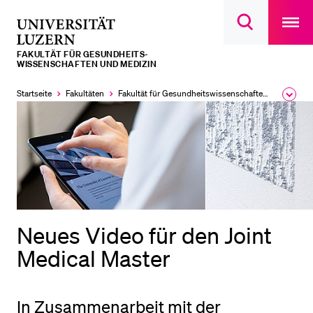
Open
main
Universität
Suchdialog
navigatio
LETZTE SUCHEN
öffnen
overlay
Luzern
FAKULTÄT FÜR GESUNDHEITS­­
Sie haben noch keine Suche getätigt.
WISSENSCHAFTEN UND MEDIZIN
DIE UNI FÜR…
Startseite
Fakultäten
Fakultät für Gesundheits­­wissenschaften und Medizin
Ausk
des
Schulklassen und Lehrpersonen
Brea
Men
Studien­interessierte
Studierende
Forschende
Mitarbeitende
Neues Video für den Joint
Alumni
Medical Master
Stellensuchende
Förderer
In Zusammenarbeit mit der
Medien