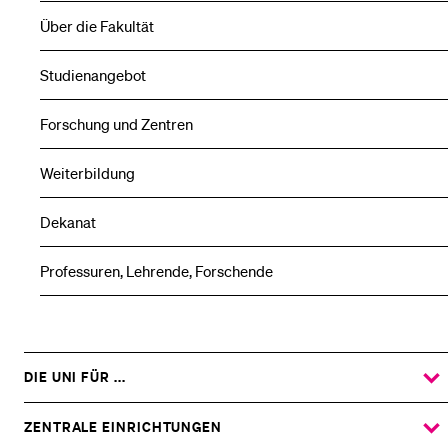
Über die Fakultät
Studienangebot
Forschung und Zentren
Weiterbildung
Dekanat
Professuren, Lehrende, Forschende
DIE UNI FÜR ...
ZEIGE
DAS
%1$S
UNTERMENÜ
ZENTRALE EINRICHTUNGEN
ZEIGE