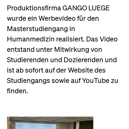
Produktionsfirma GANGO LUEGE
BELIEBTE INHALTE
wurde ein Werbevideo für den
Vorlesungsverzeichnis
Masterstudiengang in
Bibliothek
Humanmedizin realisiert. Das Video
Sportangebot
entstand unter Mitwirkung von
Menuplan Mensa
Studierenden und Dozierenden und
Anmeldung und Zulassung
ist ab sofort auf der Website des
Studiengangs sowie auf YouTube zu
finden.