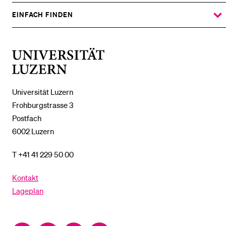
DAS
%1$S
UNTERMENÜ
EINFACH FINDEN
ZEIGE
DAS
%1$S
UNTERMENÜ
Universität
Luzern
Universität Luzern
Frohburgstrasse 3
Postfach
6002 Luzern
T +41 41 229 50 00
Kontakt
Lageplan