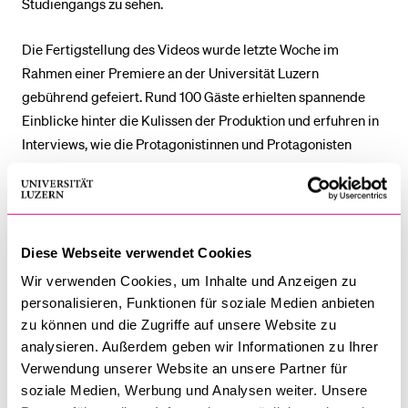
Studiengangs zu sehen.
Die Fertigstellung des Videos wurde letzte Woche im
Rahmen einer Premiere an der Universität Luzern
gebührend gefeiert. Rund 100 Gäste erhielten spannende
Einblicke hinter die Kulissen der Produktion und erfuhren in
Interviews, wie die Protagonistinnen und Protagonisten
sowie das Produktionsteam die Drehs erlebt hatten.
Moderiert wurde der Anlass von Studiengangsleiter Dr.
Stefan Gysin, der die Anwesenden wie gewohnt mit dem
«Mentimeter» – diesmal in Form eines Quizz – einbezog.
Diese Webseite verwendet Cookies
Wir verwenden Cookies, um Inhalte und Anzeigen zu
Weiterführende Links:
personalisieren, Funktionen für soziale Medien anbieten
zu können und die Zugriffe auf unsere Website zu
Video YouTube
analysieren. Außerdem geben wir Informationen zu Ihrer
Website Joint Medical Master
Verwendung unserer Website an unsere Partner für
soziale Medien, Werbung und Analysen weiter. Unsere
GANGO LUEGE