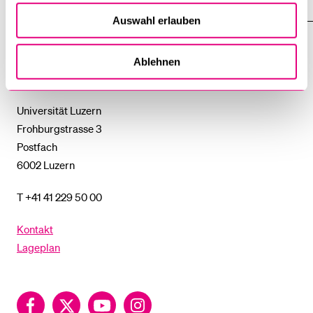
UNTERMENÜ
EINFACH FINDEN
ZEIGE
DAS
Auswahl erlauben
%1$S
UNTERMENÜ
Universität
Ablehnen
Luzern
Universität Luzern
Frohburgstrasse 3
Postfach
6002 Luzern
T +41 41 229 50 00
Kontakt
Lageplan
Facebook
Twitter
YouTube
Instagram