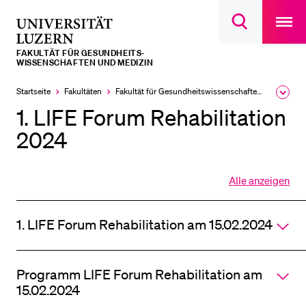
Open
main
Universität
Suchdialog
navigatio
LETZTE SUCHEN
öffnen
overlay
Luzern
FAKULTÄT FÜR GESUNDHEITS­­
Sie haben noch keine Suche getätigt.
WISSENSCHAFTEN UND MEDIZIN
DIE UNI FÜR…
Startseite
Fakultäten
Fakultät für Gesundheits­­wissenschaften und Medizin
Ausk
des
1. LIFE Forum Rehabilitation
Schulklassen und Lehrpersonen
Brea
Men
2024
Studien­interessierte
Studierende
Alle anzeigen
Forschende
Alle
Sektionen
Mitarbeitende
des
1. LIFE Forum Rehabilitation am 15.02.2024
Akkordeo
Alumni
öffnen
Stellensuchende
Programm LIFE Forum Rehabilitation am
Förderer
15.02.2024
Medien