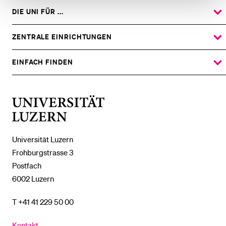
DIE UNI FÜR ...
ZEIGE
DAS
%1$S
UNTERMENÜ
ZENTRALE EINRICHTUNGEN
ZEIGE
DAS
%1$S
UNTERMENÜ
EINFACH FINDEN
ZEIGE
DAS
%1$S
UNTERMENÜ
Universität
Luzern
Universität Luzern
Frohburgstrasse 3
Postfach
6002 Luzern
T +41 41 229 50 00
Kontakt