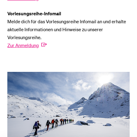
Vorlesungsreihe-Infomail
BELIEBTE INHALTE
Melde dich für das Vorlesungsreihe Infomail an und erhalte
Vorlesungsverzeichnis
aktuelle Informationen und Hinweise zu unserer
Vorlesungsreihe.
Bibliothek
Zur Anmeldung
Sportangebot
Menuplan Mensa
Anmeldung und Zulassung