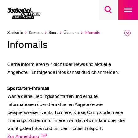
Open
main
Universität
Suchdialog
navigatio
LETZTE SUCHEN
öffnen
overlay
Luzern
Sie haben noch keine Suche getätigt.
Startseite
Campus
Sport
Über uns
Infomails
Ausk
Aktuell
des
ausgewählt
DIE UNI FÜR…
Infomails
Brea
Men
Schulklassen und Lehrpersonen
Studien­interessierte
Gerne informieren wir dich über News und aktuelle
Angebote. Für folgende Infos kannst du dich anmelden.
Studierende
Forschende
Sportarten-Infomail
Mitarbeitende
Wähle deine Lieblingssportarten und erhalte
Informationen über die aktuellen Angebote wie
Alumni
beispielsweise Events, Turniere, Kurse, Camps oder neue
Stellensuchende
Trainings. Zudem informieren wir dich 4x im Jahr über die
Förderer
wichtigsten Infos rund um den Hochschulsport.
Zur Anmeldung
Medien