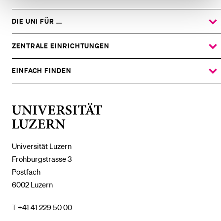
DIE UNI FÜR ...
ZEIGE
DAS
%1$S
UNTERMENÜ
ZENTRALE EINRICHTUNGEN
ZEIGE
DAS
%1$S
UNTERMENÜ
EINFACH FINDEN
ZEIGE
DAS
%1$S
UNTERMENÜ
Universität
Luzern
Universität Luzern
Frohburgstrasse 3
Postfach
6002 Luzern
T +41 41 229 50 00