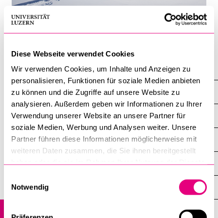
Diese Webseite verwendet Cookies
Sport
Wir verwenden Cookies, um Inhalte und Anzeigen zu
personalisieren, Funktionen für soziale Medien anbieten
Über uns
zu können und die Zugriffe auf unsere Website zu
analysieren. Außerdem geben wir Informationen zu Ihrer
Kontakt und Öffnungszeiten
Verwendung unserer Website an unsere Partner für
soziale Medien, Werbung und Analysen weiter. Unsere
Mitarbeitende
Partner führen diese Informationen möglicherweise mit
weiteren Daten zusammen, die Sie ihnen bereitgestellt
haben oder die sie im Rahmen Ihrer Nutzung der Dienste
Trainingsleitende
gesammelt haben.
Einwilligungsauswahl
Offene Stellen
Notwendig
Infomails
Präferenzen