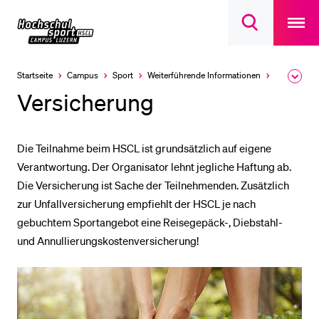
Open
main
Universität
Suchdialog
navigatio
LETZTE SUCHEN
öffnen
overlay
Luzern
Sie haben noch keine Suche getätigt.
Startseite
Campus
Sport
Weiterführende Informationen
Versicherung
Ausk
Aktuell
des
ausgewählt
DIE UNI FÜR…
Versicherung
Brea
Men
Schulklassen und Lehrpersonen
Studien­interessierte
Die Teilnahme beim HSCL ist grundsätzlich auf eigene
Verantwortung. Der Organisator lehnt jegliche Haftung ab.
Studierende
Die Versicherung ist Sache der Teilnehmenden. Zusätzlich
Forschende
zur Unfallversicherung empfiehlt der HSCL je nach
Mitarbeitende
gebuchtem Sportangebot eine Reisegepäck-, Diebstahl-
und Annullierungskostenversicherung!
Alumni
Stellensuchende
Förderer
Medien