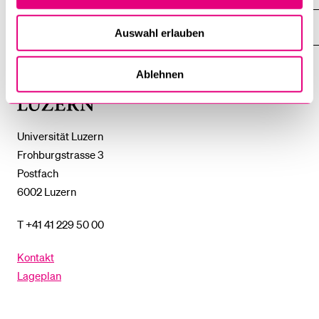
DAS
%1$S
UNTERMENÜ
EINFACH FINDEN
Auswahl erlauben
ZEIGE
DAS
%1$S
UNTERMENÜ
Ablehnen
Universität
Luzern
Universität Luzern
Frohburgstrasse 3
Postfach
6002 Luzern
T +41 41 229 50 00
Kontakt
Lageplan