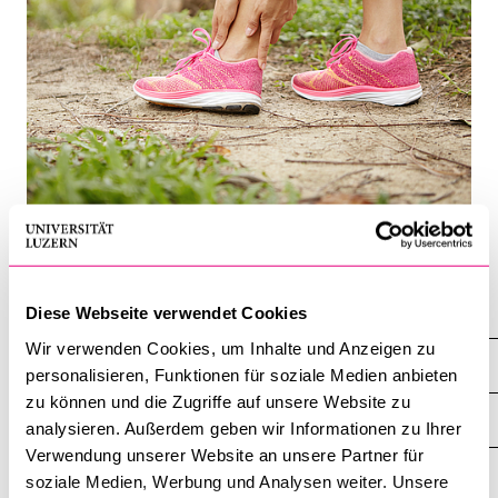
BELIEBTE INHALTE
Vorlesungsverzeichnis
Bibliothek
Sportangebot
Menuplan Mensa
Anmeldung und Zulassung
Sport
Diese Webseite verwendet Cookies
Wir verwenden Cookies, um Inhalte und Anzeigen zu
Weiterführende Informationen
personalisieren, Funktionen für soziale Medien anbieten
zu können und die Zugriffe auf unsere Website zu
Allgemeine Vertrags- und Geschäftsbedingungen (AGB)
analysieren. Außerdem geben wir Informationen zu Ihrer
Verwendung unserer Website an unsere Partner für
Belegungspläne Sportanlagen
soziale Medien, Werbung und Analysen weiter. Unsere