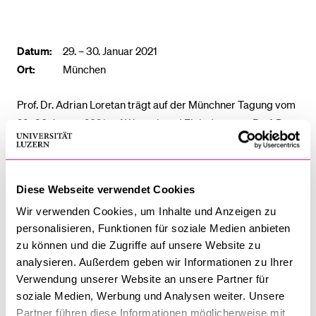
BELIEBTE INHALTE
Datum:
29. – 30. Januar 2021
Vorlesungsverzeichnis
Ort:
München
Bibliothek
Prof. Dr. Adrian Loretan trägt auf der Münchner Tagung vom
Sportangebot
29.-30. Januar 2021 auf Wunsch und Einladung von Prof. Dr.
Menuplan Mensa
Burkhard Berkman zu folgendem Thema vor:
„Vermögensrecht und Laienpredigt (CH):
Anmeldung und Zulassung
Diese Webseite verwendet Cookies
I. Die demokratischen Kirchgemeinden mit spezieller
Wir verwenden Cookies, um Inhalte und Anzeigen zu
Berücksichtigung des Vermögensrechts und
personalisieren, Funktionen für soziale Medien anbieten
II
.
Ortskirchliche Laienämter mit Predigtdienst“
zu können und die Zugriffe auf unsere Website zu
analysieren. Außerdem geben wir Informationen zu Ihrer
Verwendung unserer Website an unsere Partner für
soziale Medien, Werbung und Analysen weiter. Unsere
Professur für Kirchenrecht
Partner führen diese Informationen möglicherweise mit