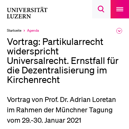
Open
main
Universität
Suchdialog
navigatio
LETZTE SUCHEN
öffnen
overlay
Luzern
Sie haben noch keine Suche getätigt.
Startseite
Agenda
Ausk
Aktuell
des
ausgewählt
DIE UNI FÜR…
Vortrag: Partikularrecht
Brea
Men
widerspricht
Schulklassen und Lehrpersonen
Universalrecht. Ernstfall für
Studien­interessierte
die Dezentralisierung im
Studierende
Kirchenrecht
Forschende
Mitarbeitende
Vortrag von Prof. Dr. Adrian Loretan
Alumni
Stellensuchende
im Rahmen der Münchner Tagung
Förderer
vom 29.-30. Januar 2021
Medien