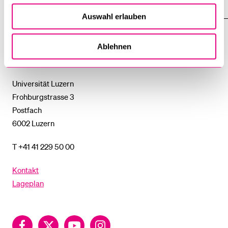
UNTERMENÜ
EINFACH FINDEN
ZEIGE
Auswahl erlauben
DAS
%1$S
UNTERMENÜ
Universität
Ablehnen
Luzern
Universität Luzern
Frohburgstrasse 3
Postfach
6002 Luzern
T +41 41 229 50 00
Kontakt
Lageplan
Facebook
Twitter
YouTube
Instagram