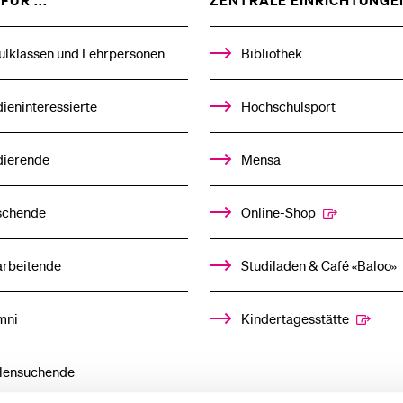
FÜR ...
ZENTRALE EINRICHTUNGE
DAS
%1$S
UNTERMENÜ
ulklassen und Lehrpersonen
Bibliothek
ieninteressierte
Hochschulsport
dierende
Mensa
schende
Online-Shop
arbeitende
Studiladen & Café «Baloo»
mni
Kindertagesstätte
llensuchende