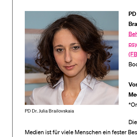
PD 
Bra
Be
ps
(F
Bo
Vo
Me
*On
PD Dr. Julia Brailovskaia
Die
Medien ist für viele Menschen ein fester Best