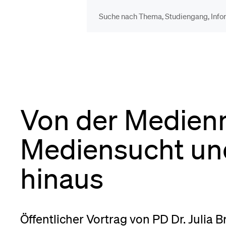
DIE UNI FÜR…
BEL
Schulklassen und
Vor
Lehrpersonen
Von der Medien
Bib
Studien­interessierte
Mediensucht u
Spo
hinaus
Studierende
Men
Öffentlicher Vortrag von PD Dr. Julia