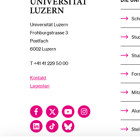
DIE UNI 
Universität
Luzern
Sch
Universität Luzern
Frohburgstrasse 3
Stud
Postfach
6002 Luzern
Stu
T +41 41 229 50 00
For
Kontakt
Lageplan
Mit
Facebook
Twitter
YouTube
Instagram
Alu
LinkedIn
TikTok
Bluesky
Ste