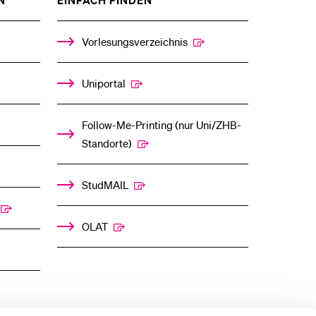
N
EINFACH FINDEN
DAS
DAS
%1$S
%1$S
UNTERMENÜ
UNTERMENÜ
Vorlesungsverzeichnis
Uniportal
Follow-Me-Printing­ ­(nur Uni/ZHB-
Standorte)
StudMAIL
OLAT