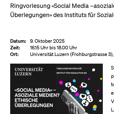
Forschende
Ringvorlesung «Social Media –asozial
Anm
Überlegungen» des Instituts für Sozial
Mitarbeitende
Datum:
9. Oktober 2025
Zeit:
16.15 Uhr bis 18.00 Uhr
Alumni
Ort:
Universität Luzern (Frohburgstrasse 3),
S
Stellensuchende
p
M
e
Förderer
V
L