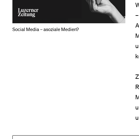
W
Medien
–
A
Social Media – asoziale Medien?
M
u
k
Z
R
M
u
u