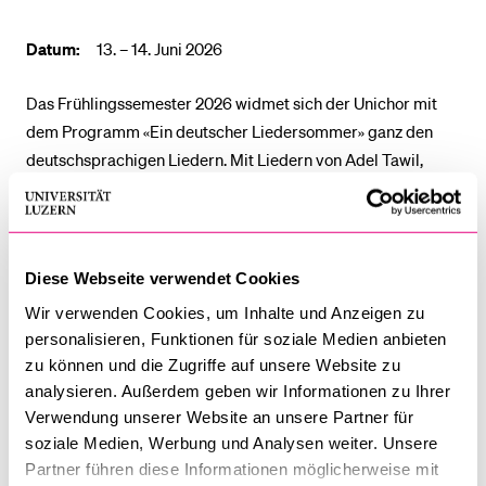
Datum:
13. – 14. Juni 2026
BELIEBTE INHALTE
Das Frühlingssemester 2026 widmet sich der Unichor mit
Vorlesungsverzeichnis
dem Programm «Ein deutscher Liedersommer» ganz den
Bibliothek
deutschsprachigen Liedern. Mit Liedern von Adel Tawil,
Sportangebot
Wise Guys, Wir sind Helden, Reinhard Mey, Herbert
Menuplan Mensa
Grönemeyer und vielen mehr.
Anmeldung und Zulassung
Konzertvorschau
Diese Webseite verwendet Cookies
13. Juni 2026, 19.30 Uhr
Wir verwenden Cookies, um Inhalte und Anzeigen zu
14. Juni 2026, 17.00 Uhr
personalisieren, Funktionen für soziale Medien anbieten
zu können und die Zugriffe auf unsere Website zu
Chor der Universität Luzern
analysieren. Außerdem geben wir Informationen zu Ihrer
Leitung: Luzia Vogelsang
Verwendung unserer Website an unsere Partner für
soziale Medien, Werbung und Analysen weiter. Unsere
Mehr Informationen
Partner führen diese Informationen möglicherweise mit