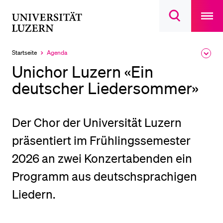
Open
main
Universität
Suchdialog
navigatio
LETZTE SUCHEN
öffnen
overlay
Luzern
Sie haben noch keine Suche getätigt.
Startseite
Agenda
Ausk
Aktuell
des
ausgewählt
DIE UNI FÜR…
Unichor Luzern «Ein
Brea
Men
deutscher Liedersommer»
Schulklassen und Lehrpersonen
Studien­interessierte
Studierende
Der Chor der Universität Luzern
Forschende
präsentiert im Frühlingssemester
Mitarbeitende
2026 an zwei Konzertabenden ein
Alumni
Programm aus deutschsprachigen
Stellensuchende
Liedern.
Förderer
Medien