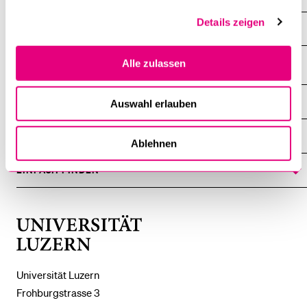
Details zeigen
Archiv
Alle zulassen
DIE UNI FÜR ...
Auswahl erlauben
ZEIGE
DAS
%1$S
UNTERMENÜ
ZENTRALE EINRICHTUNGEN
ZEIGE
Ablehnen
DAS
%1$S
UNTERMENÜ
EINFACH FINDEN
ZEIGE
DAS
%1$S
UNTERMENÜ
Universität
Luzern
Universität Luzern
Frohburgstrasse 3