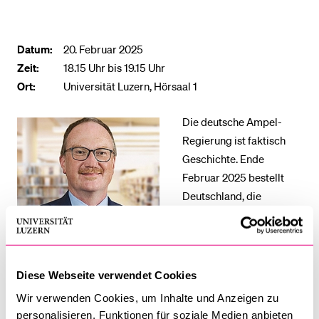
BELIEBTE INHALTE
Datum:
20. Februar 2025
Zeit:
Vorlesungsverzeichnis
18.15 Uhr bis 19.15 Uhr
Ort:
Universität Luzern, Hörsaal 1
Bibliothek
Sportangebot
Die deutsche Ampel-
Menuplan Mensa
Regierung ist faktisch
Geschichte. Ende
Anmeldung und Zulassung
Februar 2025 bestellt
Deutschland, die
leidende wirtschaftliche
Lokomotive Europas,
Parlament und Regierung neu. Was kommt danach? Der
Ökonom Prof. Dr. Dr. h.c. Lars P. Feld analysiert die
Diese Webseite verwendet Cookies
wirtschaftspolitische Lage Deutschlands. Er bietet
Wir verwenden Cookies, um Inhalte und Anzeigen zu
Einsichten in die politischen Mechanismen eines
personalisieren, Funktionen für soziale Medien anbieten