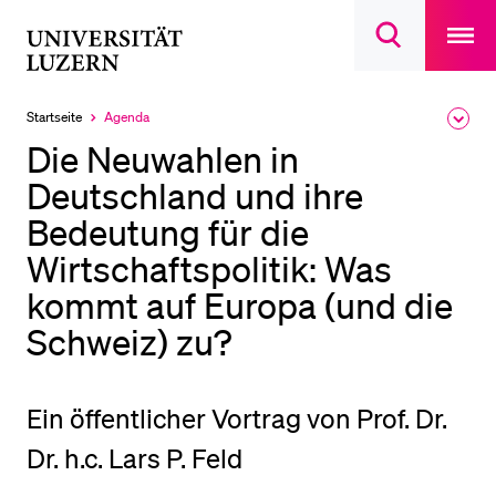
Open
main
Universität
Suchdialog
navigatio
LETZTE SUCHEN
öffnen
overlay
Luzern
Sie haben noch keine Suche getätigt.
Startseite
Agenda
Ausk
Aktuell
des
ausgewählt
DIE UNI FÜR…
Die Neuwahlen in
Brea
Men
Deutschland und ihre
Schulklassen und Lehrpersonen
Bedeutung für die
Studien­interessierte
Wirtschaftspolitik: Was
Studierende
kommt auf Europa (und die
Forschende
Schweiz) zu?
Mitarbeitende
Alumni
Ein öffentlicher Vortrag von Prof. Dr.
Stellensuchende
Förderer
Dr. h.c. Lars P. Feld
Medien