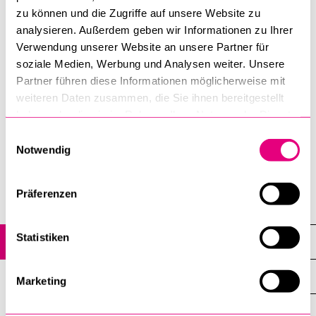
stagnierenden Landes und wagt einen Blick in die Zukunft
zu können und die Zugriffe auf unsere Website zu
eines wichtigen Handelspartners.
analysieren. Außerdem geben wir Informationen zu Ihrer
Verwendung unserer Website an unsere Partner für
Weitere Informationen finden Sie in der
Agenda des
soziale Medien, Werbung und Analysen weiter. Unsere
IWP
.
Partner führen diese Informationen möglicherweise mit
weiteren Daten zusammen, die Sie ihnen bereitgestellt
haben oder die sie im Rahmen Ihrer Nutzung der Dienste
Jetzt anmelden
gesammelt haben.
Einwilligungsauswahl
Notwendig
Wirtschaftswissenschaftliche Fakultät
Präferenzen
Statistiken
Agenda
Alle Veranstaltungen
Marketing
Veranstaltungsreihen