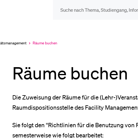
DIE UNI FÜR…
BEL
Schulklassen und
Vor
täts­management
Räume buchen
Aktuell
ausgewählt
Lehrpersonen
Räume buchen
Bib
Studien­interessierte
Spo
Die Zuweisung der Räume für die (Lehr-)Veransta
Raumdispositionsstelle des Facility Management
Studierende
Men
Sie folgt den “Richtlinien für die Benutzung von
semesterweise wie folgt bearbeitet: