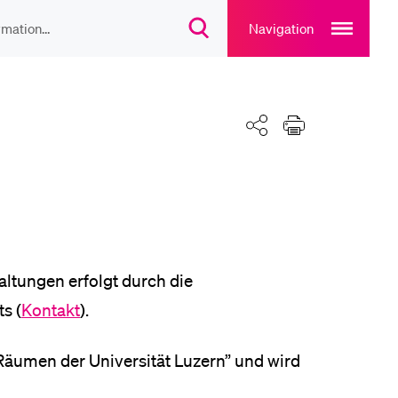
Open
main
Navigation
Suchdialog
navigation
öffnen
overlay
IEBTE INHALTE
Teilen
Drucken
lesungsverzeichnis
liothek
rtangebot
ltungen erfolgt durch die
s (
Kontakt
).
uplan Mensa
 Räumen der Universität Luzern” und wird