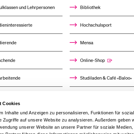
%1$S
UNTERMENÜ
ulklassen und Lehrpersonen
Bibliothek
Medien
ieninteressierte
Hochschulsport
dierende
Mensa
schende
Online-Shop
arbeitende
Studiladen & Café «Baloo»
mni
Kindertagesstätte
t Cookies
llensuchende
 Inhalte und Anzeigen zu personalisieren, Funktionen für sozia
e Zugriffe auf unsere Website zu analysieren. Außerdem geben w
rwendung unserer Website an unsere Partner für soziale Medien
derer