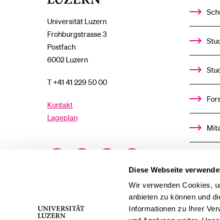
Sch
Universität Luzern
Frohburgstrasse 3
Stud
Postfach
6002 Luzern
Stu
T +41 41 229 50 00
For
Kontakt
Lageplan
Mit
Facebook
Twitter
YouTube
Instagram
Alu
Diese Webseite verwende
LinkedIn
TikTok
Bluesky
Ste
Wir verwenden Cookies, um
anbieten zu können und di
Informationen zu Ihrer Ve
För