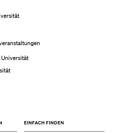
eldung und Zulassung
versität
sveranstaltungen
 Universität
sität
ZEIGE
ZEIGE
N
EINFACH FINDEN
DAS
DAS