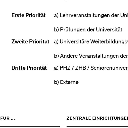
Forschende
Anm
Erste Priorität
a) Lehrveranstaltungen der Uni
Mitarbeitende
b) Prüfungen der Universität
Zweite Priorität
a) Universitäre Weiterbildung
b) Andere Veranstaltungen der
Alumni
Dritte Priorität
a) PHZ / ZHB / Seniorenuniver
b) Externe
Stellensuchende
Förderer
ZEIGE
FÜR ...
ZENTRALE EINRICHTUNGE
DAS