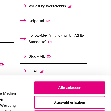
%1$S
%1$S
UNTERMENÜ
UNTERMENÜ
Vorlesungsverzeichnis
Uniportal
Follow-Me-Printing­ ­(nur Uni/ZHB-
Standorte)
StudMAIL
OLAT
Alle zulassen
le Medien
ir
Auswahl erlauben
, Werbung