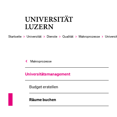
Universität
LETZTE SUCHEN
Luzern
Sie haben noch keine Suche getätigt.
Startseite
Universität
Dienste
Qualität
Makroprozesse
Universi
Makroprozesse
Universitäts­management
Budget erstellen
Räume buchen