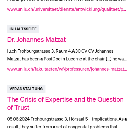
Veranstaltungen der Universität Dritte Priorität
a
) PHZ /
www.unilu.ch/universitaet/dienste/entwicklung/qualitaet/pr
ZHB / Seniorenuniversität b) Externe
ozesse/universitaetsmanagement/raeume-buchen/
BELIEBTE INHALTE
Vorlesungsverzeichnis
INHALTSSEITE
Dr. Johannes Matzat
Bibliothek
Sportangebot
lu.ch Frohburgstrasse 3, Raum 4.
A
30 CV CV Johannes
Matzat has been
a
PostDoc in Lucerne at the chair [...] he was
Menuplan Mensa
a
member of the DFG-funded Research Training Group
www.unilu.ch/fakultaeten/wf/professuren/johannes-matzat-
Anmeldung und Zulassung
Globalization and Development and
a
Research [...] chair of
dr-rer-pol/
Prof. Dr. Lüchinger and
a
postdoctoral fellow at Hebrew
VERANSTALTUNG
University since 2023. His research interests
The Crisis of Expertise and the Question
of Trust
05.06.2024 Frohburgstrasse 3, Hörsaal 5 – implications. As
a
result, they suffer from
a
set of congenital problems that