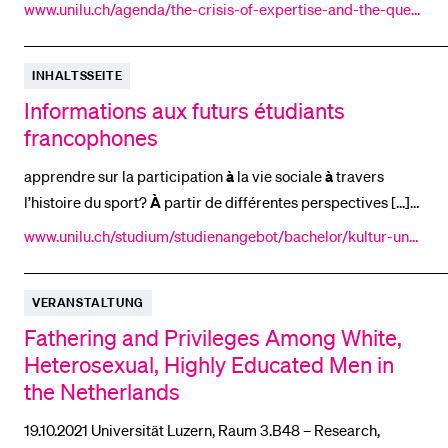
provoke mistrust in
a
way that [...] I will argue that it is rather
www.unilu.ch/agenda/the-crisis-of-expertise-and-the-quest
a
symptom of the malaise, reflecting
a
situation where it is no
ion-of-trust-8464/
longer [...] and replace it with
a
theory of trusting as skilled,
INHALTSSEITE
practical action. Such
a
theory offers many insights
Informations aux futurs étudiants
francophones
apprendre sur la participation
à
la vie sociale
à
travers
l’histoire du sport?
À
partir de différentes perspectives [...]
distances
à
parcourir: toute notre offre est rassemblée en un
www.unilu.ch/studium/studienangebot/bachelor/kultur-und-
seul et même lieu et l’université,
à
deux pas [...] Étudier et
sozialwissenschaftliche-fakultaet/etudiants-francophones/
vivre
à
Lucerne L’Université de Lucerne se trouve dans un
VERANSTALTUNG
bâtiment moderne,
à
proximité immédiate
Fathering and Privileges Among White,
Heterosexual, Highly Educated Men in
the Netherlands
19.10.2021 Universität Luzern, Raum 3.B48 – Research,