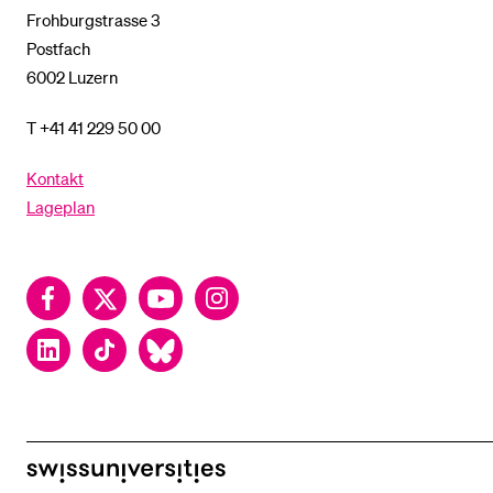
Frohburgstrasse 3
Postfach
6002 Luzern
T +41 41 229 50 00
Kontakt
Lageplan
Facebook
Twitter
YouTube
Instagram
LinkedIn
TikTok
Bluesky
swissuniversities