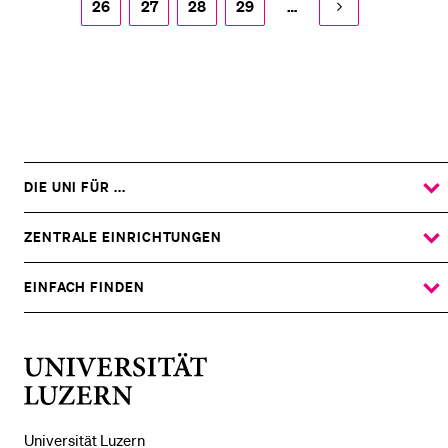
26
27
28
29
…
DIE UNI FÜR ...
ZEIGE
DAS
%1$S
UNTERMENÜ
ZENTRALE EINRICHTUNGEN
ZEIGE
DAS
%1$S
UNTERMENÜ
EINFACH FINDEN
ZEIGE
DAS
%1$S
UNTERMENÜ
Universität
Luzern
Universität Luzern