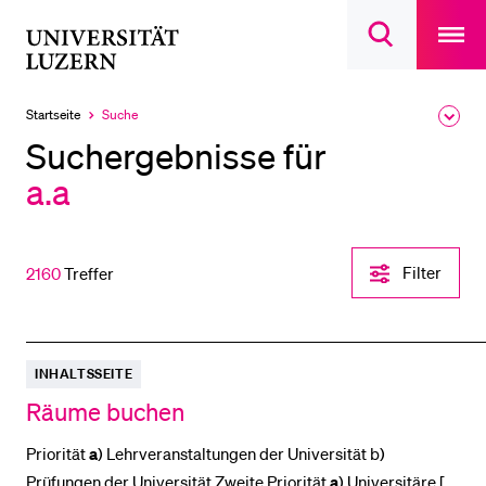
Open
main
Universität
Suchdialog
navigatio
LETZTE SUCHEN
öffnen
overlay
Luzern
Sie haben noch keine Suche getätigt.
Startseite
Suche
Ausk
Aktuell
des
ausgewählt
DIE UNI FÜR…
Suchergebnisse für
Brea
Men
a.a
Schulklassen und Lehrpersonen
Studien­interessierte
Studierende
Filter-
Filter
2160
Treffer
Einstellungen
Forschende
öffnen
Mitarbeitende
Alumni
INHALTSSEITE
Stellensuchende
Räume buchen
Förderer
Priorität
a
) Lehrveranstaltungen der Universität b)
Medien
Prüfungen der Universität Zweite Priorität
a
) Universitäre [...]