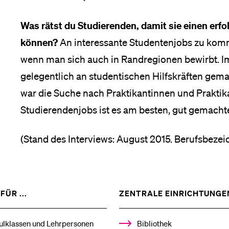
Was rätst du Studierenden, damit sie einen erfo
können?
An interessante Studentenjobs zu komme
wenn man sich auch in Randregionen bewirbt. Im
gelegentlich an studentischen Hilfskräften gem
war die Suche nach Praktikantinnen und Praktika
Studierendenjobs ist es am besten, gut gemach
(Stand des Interviews: August 2015. Berufsbeze
ZEIGE
FÜR ...
ZENTRALE EINRICHTUNGE
DAS
%1$S
UNTERMENÜ
ulklassen und Lehrpersonen
Bibliothek