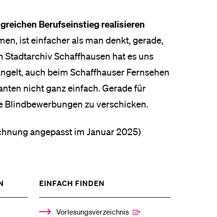
lgreichen Berufseinstieg realisieren
n, ist einfacher als man denkt, gerade,
 Stadtarchiv Schaffhausen hat es uns
angelt, auch beim Schaffhauser Fernsehen
nten nicht ganz einfach. Gerade für
te Blindbewerbungen zu verschicken.
ichnung angepasst im Januar 2025)
ZEIGE
ZEIGE
N
EINFACH FINDEN
DAS
DAS
%1$S
%1$S
UNTERMENÜ
UNTERMENÜ
Vorlesungsverzeichnis