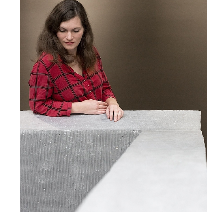
Forschende
Anm
Mitarbeitende
Alumni
Stellensuchende
Förderer