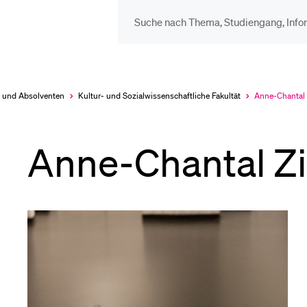
DIE UNI FÜR…
BEL
Schulklassen und
Vor
 und Absolventen
Kultur- und Sozial­wissenschaftliche Fakultät
Anne-Chantal
Aktuell
ausgewählt
Lehrpersonen
Anne-Chantal 
Bib
Studien­interessierte
Spo
Studierende
Men