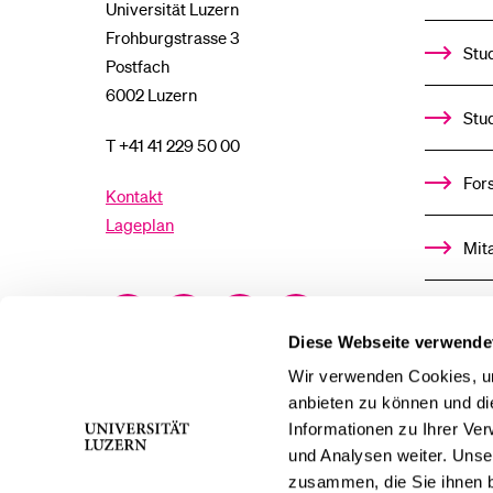
Universität Luzern
Frohburgstrasse 3
Stud
Postfach
6002 Luzern
Stu
T +41 41 229 50 00
For
Kontakt
Lageplan
Mit
Facebook
Twitter
YouTube
Instagram
Alu
Diese Webseite verwende
LinkedIn
TikTok
Bluesky
Ste
Wir verwenden Cookies, um
anbieten zu können und di
Informationen zu Ihrer Ve
För
und Analysen weiter. Unse
zusammen, die Sie ihnen b