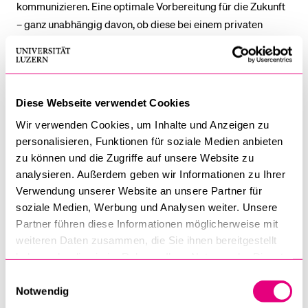
kommunizieren. Eine optimale Vorbereitung für die Zukunft
– ganz unabhängig davon, ob diese bei einem privaten
Unternehmen, im öffentlichen Sektor, bei einer
internationalen Organisation oder in der Wissenschaft liegt.
Diese Webseite verwendet Cookies
Themenbereiche mit
Wir verwenden Cookies, um Inhalte und Anzeigen zu
Beispielvorlesungen
personalisieren, Funktionen für soziale Medien anbieten
Theoretical and empirical Methods
zu können und die Zugriffe auf unsere Website zu
analysieren. Außerdem geben wir Informationen zu Ihrer
Verwendung unserer Website an unsere Partner für
Python – A non-technical introduction for business
soziale Medien, Werbung und Analysen weiter. Unsere
analytics
Partner führen diese Informationen möglicherweise mit
Strategies and Incomplete Information
weiteren Daten zusammen, die Sie ihnen bereitgestellt
haben oder die sie im Rahmen Ihrer Nutzung der Dienste
Analysing and forecasting economic time series
gesammelt haben.
Einwilligungsauswahl
Notwendig