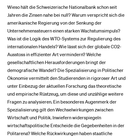
Wieso hält die Schweizerische Nationalbank schon seit
Jahren die Zinsen nahe bei null? Warum verspricht sich die
BELIEBTE INHALTE
amerikanische Regierung von der Senkung der
Vorlesungsverzeichnis
Unternehmenssteuern einen starken Wachstumsimpuls?
Was ist die Logik des WTO-Systems zur Regulierung des
Bibliothek
internationalen Handels? Wie lässt sich der globale CO2-
Sportangebot
Ausstoss in effizienter Art vermindern? Welche
Menuplan Mensa
gesellschaftlichen Herausforderungen bringt der
Anmeldung und Zulassung
demografische Wandel? Die Spezialisierung in Politischer
Ökonomie vermittelt den Studierenden in rigoroser Art und
unter Einbezug der aktuellen Forschung das theoretische
und empirische Rüstzeug, um diese und unzählige weitere
Fragen zu analysieren. Ein besonderes Augenmerk der
Spezialisierung gilt den Wechselwirkungen zwischen
Wirtschaft und Politik. Inwiefern widerspiegeln
wirtschaftspolitische Entscheide die Gegebenheiten in der
Politarena? Welche Rückwirkungen haben staatliche