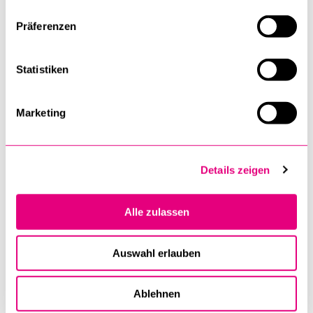
Public Economics, Economic Policy and Regulation
Präferenzen
Wettbewerbspolitik
Statistiken
Climate Politics
Angewandte Wirtschaftspolitik
Marketing
Lobbying, politische Interessenvertretung. Theorie und
Praxis
Details zeigen
Cycles, Growth and Development
Alle zulassen
Growth Theory
Auswahl erlauben
Economic History
Ablehnen
Monetary Economics