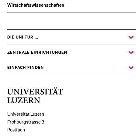
Wirtschafts­wissenschaften
DIE UNI FÜR ...
ZEIGE
DAS
%1$S
UNTERMENÜ
ZENTRALE EINRICHTUNGEN
ZEIGE
DAS
%1$S
UNTERMENÜ
EINFACH FINDEN
ZEIGE
DAS
%1$S
UNTERMENÜ
Universität
Luzern
Universität Luzern
Frohburgstrasse 3
Postfach