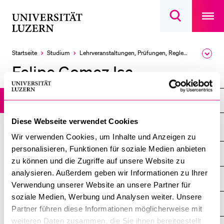
Open
main
Universität
Suchdialog
navigatio
LETZTE SUCHEN
öffnen
overlay
Luzern
Sie haben noch keine Suche getätigt.
Startseite
Studium
Lehrveranstaltungen, Prüfungen, Reglemente
Ausk
des
DIE UNI FÜR…
Felipe Gomez Isa
Brea
Men
Schulklassen und Lehrpersonen
Felipe Gomez Isa
Studien­interessierte
Studierende
Diese Webseite verwendet Cookies
Forschende
Wir verwenden Cookies, um Inhalte und Anzeigen zu
personalisieren, Funktionen für soziale Medien anbieten
Mitarbeitende
DIE UNI FÜR ...
ZEIGE
zu können und die Zugriffe auf unsere Website zu
DAS
Alumni
%1$S
analysieren. Außerdem geben wir Informationen zu Ihrer
UNTERMENÜ
ZENTRALE EINRICHTUNGEN
ZEIGE
Verwendung unserer Website an unsere Partner für
Stellensuchende
DAS
soziale Medien, Werbung und Analysen weiter. Unsere
%1$S
UNTERMENÜ
EINFACH FINDEN
Förderer
Partner führen diese Informationen möglicherweise mit
ZEIGE
DAS
weiteren Daten zusammen, die Sie ihnen bereitgestellt
Medien
%1$S