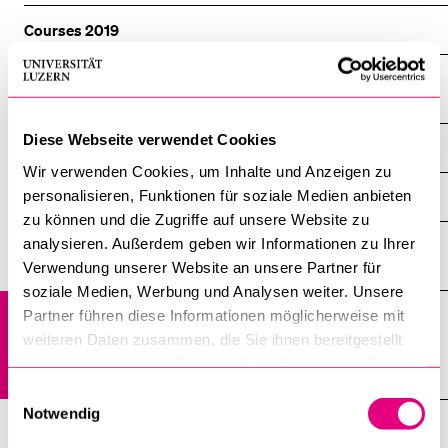
Courses 2019
BELIEBTE INHALTE
Introduction to the jurisprudence and legal reasoning of the
Vorlesungsverzeichnis
ECtHR
Bibliothek
Diese Webseite verwendet Cookies
Indigenous People's Rights
Sportangebot
Wir verwenden Cookies, um Inhalte und Anzeigen zu
personalisieren, Funktionen für soziale Medien anbieten
Human Rights Litigation before the ECtHR
Menuplan Mensa
zu können und die Zugriffe auf unsere Website zu
Anmeldung und Zulassung
analysieren. Außerdem geben wir Informationen zu Ihrer
Human Rights Violations under a Military Dictatorship: A
Case Study on Myanmar/Burma
Verwendung unserer Website an unsere Partner für
soziale Medien, Werbung und Analysen weiter. Unsere
On the rise of human rights duties of transnational
Partner führen diese Informationen möglicherweise mit
corporations, with a specific focus on the UN level and the
weiteren Daten zusammen, die Sie ihnen bereitgestellt
current discussions on the new treaty on business and
haben oder die sie im Rahmen Ihrer Nutzung der Dienste
human rights
gesammelt haben.
Einwilligungsauswahl
Notwendig
The European Convention and the European Court of Human
Rights - Essentials