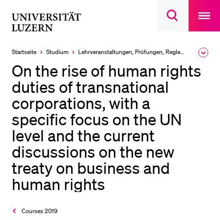
Open
main
Universität
Suchdialog
navigatio
LETZTE SUCHEN
öffnen
overlay
Luzern
Sie haben noch keine Suche getätigt.
Startseite
Studium
Lehrveranstaltungen, Prüfungen, Reglemente
Ausk
des
DIE UNI FÜR…
On the rise of human rights
Brea
Men
duties of transnational
Schulklassen und Lehrpersonen
corporations, with a
Studien­interessierte
specific focus on the UN
Studierende
level and the current
Forschende
discussions on the new
Mitarbeitende
treaty on business and
Alumni
human rights
Stellensuchende
Förderer
Courses 2019
Medien