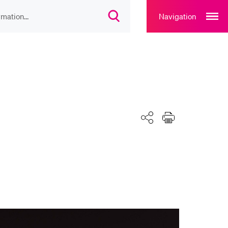
Open
main
Navigation
Suchdialog
navigation
öffnen
overlay
IEBTE INHALTE
lesungsverzeichnis
liothek
Teilen
Drucken
rtangebot
uplan Mensa