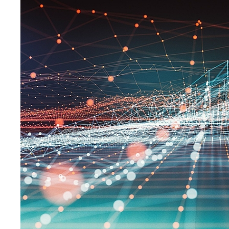
Forschende
Anm
Mitarbeitende
Alumni
Stellensuchende
Förderer