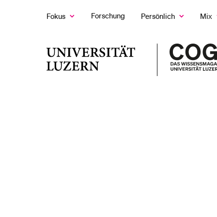
Forschung
Fokus
Persönlich
Mix
Zeige
Zeige
Z
das
das
d
Fokus
Persönlich
M
LETZTE SUCHEN
Untermenü
Untermenü
U
Universität
Sie haben noch keine Suche getätigt.
Luzern