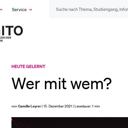
Service
eige
as
ix
DIE UNI FÜR…
BEL
ntermenü
Zur
Startseite
Schulklassen und
Vor
des
Lehrpersonen
Magazins
Bib
HEUTE GELERNT
Studien­interessierte
Wer mit wem?
Spo
Studierende
von
Camille Leyrer
| 15. Dezember 2021 | Lesedauer:
1 min
Men