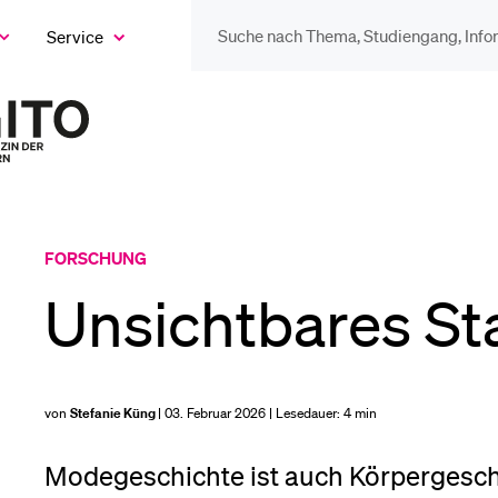
Service
eige
as
ix
DIE UNI FÜR…
BEL
ntermenü
Zur
Startseite
Schulklassen und
Vor
des
Lehrpersonen
Magazins
Bib
FORSCHUNG
Studien­interessierte
Unsichtbares S
Spo
Studierende
von
Stefanie Küng
| 03. Februar 2026 | Lesedauer:
4 min
Men
Modegeschichte ist auch Körpergesch