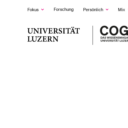
Forschung
Fokus
Persönlich
Mix
Zeige
Zeige
Z
das
das
d
Fokus
Persönlich
M
LETZTE SUCHEN
Untermenü
Untermenü
U
Universität
Sie haben noch keine Suche getätigt.
Luzern