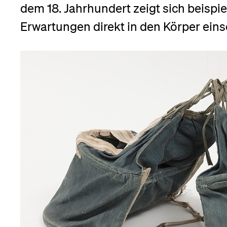
Forschende
dem 18. Jahrhundert zeigt sich beispie
Anm
Erwartungen direkt in den Körper eins
Mitarbeitende
Alumni
Stellensuchende
Förderer