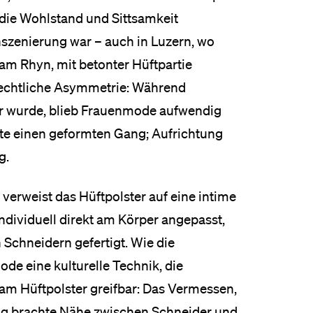
 die Wohlstand und Sittsamkeit
Inszenierung war – auch in Luzern, wo
 am Rhyn, mit betonter Hüftpartie
chlechtliche Asymmetrie: Während
r wurde, blieb Frauenmode aufwendig
gte einen geformten Gang; Aufrichtung
g.
erweist das Hüftpolster auf eine intime
individuell direkt am Körper angepasst,
n Schneidern gefertigt. Wie die
ode eine kulturelle Technik, die
 am Hüftpolster greifbar: Das Vermessen,
ng brachte Nähe zwischen Schneider und