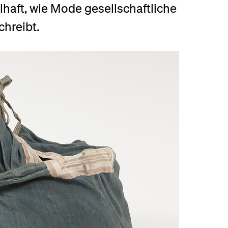
lhaft, wie Mode gesellschaftliche
eldung und Zulassung
chreibt.