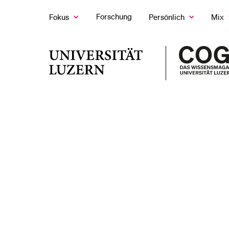
Forschung
Fokus
Persönlich
Mix
Zeige
Zeige
Z
das
das
d
Fokus
Persönlich
M
LETZTE SUCHEN
Untermenü
Untermenü
U
Universität
Sie haben noch keine Suche getätigt.
Luzern