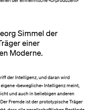
denen der einheimische «Urproduzent»
Georg Simmel der
Träger einer
hen Moderne.
iff der
Intelligenz
, und daran wird
eigene «bewegliche» Intelligenz meint,
eicht und auch in beliebigen anderen
Der Fremde ist der prototypische Träger
eht, dass alle gesellschaftlichen Bestände