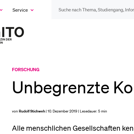
Service
eige
as
ix
DIE UNI FÜR…
BEL
ntermenü
Zur
Startseite
Schulklassen und
Vor
des
Lehrpersonen
Magazins
Bib
FORSCHUNG
Studien­interessierte
Unbegrenzte Ko
Spo
Studierende
von
Rudolf Stichweh
| 10. Dezember 2019 | Lesedauer:
5 min
Men
Alle menschlichen Gesellschaften kenn