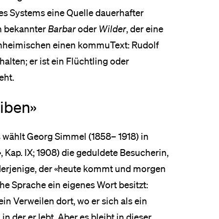
des Systems eine Quelle dauerhafter
en bekannter
Barbar
oder
Wilder
, der eine
Einheimischen einen kommuText: Rudolf
lten; er ist ein Flüchtling oder
eht.
iben»
 wählt Georg Simmel (1858– 1918) in
 Kap. IX; 1908) die geduldete Besucherin,
 derjenige, der «heute kommt und morgen
sche Sprache ein eigenes Wort besitzt:
ein Verweilen dort, wo er sich als ein
n der er lebt. Aber es bleibt in dieser