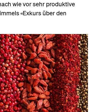
 nach wie vor sehr produktive
eldung und Zulassung
Simmels «Exkurs über den