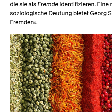
Forschende
die sie als
Fremde
identifizieren. Eine
Anm
soziologische Deutung bietet Georg 
Fremden».
Mitarbeitende
Alumni
Stellensuchende
Förderer