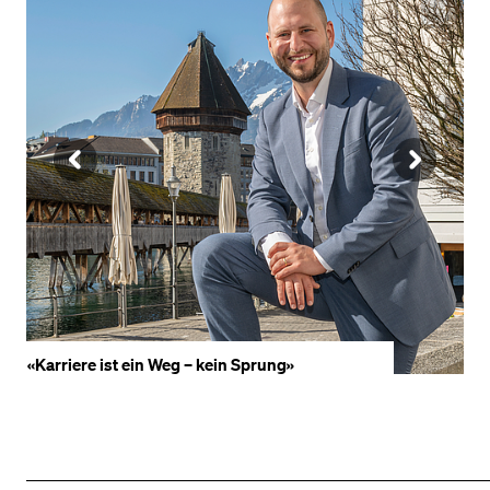
VORHERIGE
NÄ
SLIDE
SLI
ANZEIGEN
AN
«Karriere ist ein Weg – kein Sprung»
«