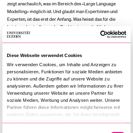
zeigt anschaulich, was im Bereich des «Large Language
Modelling» möglich ist. Und glaubt man Expertinnen und
Experten, ist das erst der Anfang. Was heisst das für die
Leistungskontrollen an der Rechtswissenschaftlichen
Fakultät? Es gibt verschiedene Arten, um die Erreichung von
Lernzielen zu überprüfen – insbesondere mündliche und
schriftliche Prüfungen, Referate und schriftliche Arbeiten.
Diese Webseite verwendet Cookies
Zentral betroffen von ChatGPT sind Letztere – sie werden
Wir verwenden Cookies, um Inhalte und Anzeigen zu
unter nicht kontrollierten Bedingungen zuhause verfasst.
personalisieren, Funktionen für soziale Medien anbieten
Würden sie teils oder ganz von einer KI-Ressource erstellt,
zu können und die Zugriffe auf unsere Website zu
gäbe es ein Problem bei der Zuordnung der Leistung. Das
analysieren. Außerdem geben wir Informationen zu Ihrer
führt zur Grundfrage: Welche Kompetenzen müssen bei
Verwendung unserer Website an unsere Partner für
schriftlichen Arbeiten unter Beweis gestellt werden und was
soziale Medien, Werbung und Analysen weiter. Unsere
wird überprüft? Eine erste Antwort könnte wie folgt lauten:
Partner führen diese Informationen möglicherweise mit
Es geht darum, selbstständig einen grammatikalisch
weiteren Daten zusammen, die Sie ihnen bereitgestellt
fehlerfreien, verständlichen, logisch aufgebauten und
haben oder die sie im Rahmen Ihrer Nutzung der Dienste
inhaltlich korrekten Text zu verfassen, um damit eine
gesammelt haben.
Einwilligungsauswahl