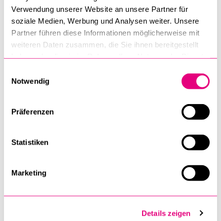
Personaldienst stellt den Professorinnen und Professoren
Verwendung unserer Website an unsere Partner für
auch diverse Instrumente zur Verfügung, etwa Unterlagen zu
soziale Medien, Werbung und Analysen weiter. Unsere
Führungsthemen. «Wir erinnern sie zum Beispiel auch daran,
Partner führen diese Informationen möglicherweise mit
wenn wieder Gespräche mit den Mitarbeitenden geführt
weiteren Daten zusammen, die Sie ihnen bereitgestellt
haben oder die sie im Rahmen Ihrer Nutzung der Dienste
werden müssen», erklärt Tremp. «Vereinfacht gesagt bieten
gesammelt haben.
wir eine Führungsunterstützung.»
Einwilligungsauswahl
Notwendig
Präferenzen
Statistiken
Marketing
Details zeigen