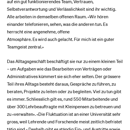
auf ein gut funktionierendes Team, Vertrauen,
Selbstverantwortung und Verlässlichkeit sind ihr wichtig.
Alle arbeiten in demselben offenen Raum. «Wir hören
einander telefonieren, sehen, was die anderen tun. Es
herrscht eine angenehme, offene
Atmosphäre. Es wird auch gelacht. Für mich ist ein guter
Teamgeist zentral.»
Das Alltagsgeschäft beschäftigt sie nur zu einem kleinen Teil
– um Aufgaben wie das Bearbeiten von Verträgen oder
Administratives kümmert sie sich eher selten. Der grössere
Teil ihres Alltags besteht daraus, Gespräche zu führen, zu
beraten, Projekte zu leiten oder zu begleiten. Viel zu tun gibt
es immer. Schliesslich gilt es, rund 550 Mitarbeitende und
über 300 Lehrbeauftragte mit Kleinpensen zu betreuen und
zu «verwalten». «Die Fluktuation ist an einer Universität sehr
gross, weil Lehrende und Forschende meist zeitlich befristet
tätig sind.» Deshalb gibt es ständig Ein- und Austritte sowie