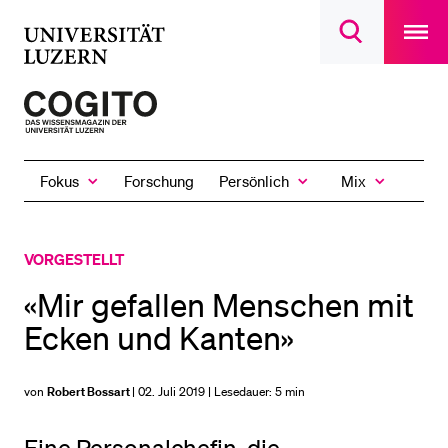
Open
main
Universität
Suchdialog
navigatio
LETZTE SUCHEN
öffnen
overlay
Luzern
Sie haben noch keine Suche getätigt.
Zur
Startseite
DIE UNI FÜR…
des
Schulklassen und Lehrpersonen
Fokus
Persönlich
Mix
Forschung
Magazins
Zeige
Zeige
Zeige
das
das
das
Studien­interessierte
Fokus
Persönlich
Mix
Untermenü
Untermenü
Untermenü
Studierende
VORGESTELLT
Forschende
«Mir gefallen Menschen mit
Mitarbeitende
Ecken und Kanten»
Alumni
Stellensuchende
von
Robert Bossart
| 02. Juli 2019 | Lesedauer:
5 min
Förderer
Medien