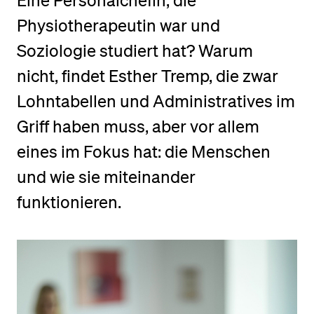
Eine Personalchefin, die
Physiotherapeutin war und
BELIEBTE INHALTE
Soziologie studiert hat? Warum
Vorlesungsverzeichnis
nicht, findet Esther Tremp, die zwar
Bibliothek
Lohntabellen und Administratives im
Sportangebot
Griff haben muss, aber vor allem
Menuplan Mensa
eines im Fokus hat: die Menschen
Anmeldung und Zulassung
und wie sie miteinander
funktionieren.