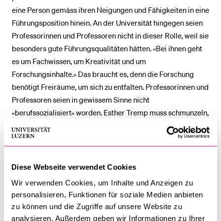
eine Person gemäss ihren Neigungen und Fähigkeiten in eine
Führungsposition hinein. An der Universität hingegen seien
Professorinnen und Professoren nicht in dieser Rolle, weil sie
besonders gute Führungsqualitäten hätten. «Bei ihnen geht
es um Fachwissen, um Kreativität und um
Forschungsinhalte.» Das braucht es, denn die Forschung
benötigt Freiräume, um sich zu entfalten. Professorinnen und
Professoren seien in gewissem Sinne nicht
«berufssozialisiert» worden. Esther Tremp muss schmunzeln,
als sie diesen Satz ausspricht. «Sie haben ihre Stärken in der
Lehre und in der Forschung, plötzlich stehen sie aber in einer
Vorgesetztenrolle.»
Diese Webseite verwendet Cookies
Das ist der Moment, bei dem der Personaldienst helfen kann.
Wir verwenden Cookies, um Inhalte und Anzeigen zu
«Wir unterstützen oder entlasten sie als HR-Verantwortliche.
personalisieren, Funktionen für soziale Medien anbieten
Wir halten ihnen auch, wenn möglich, den Rücken frei, damit
zu können und die Zugriffe auf unsere Website zu
sie sich auf ihre Kernaufgaben konzentrieren können.» Der
analysieren. Außerdem geben wir Informationen zu Ihrer