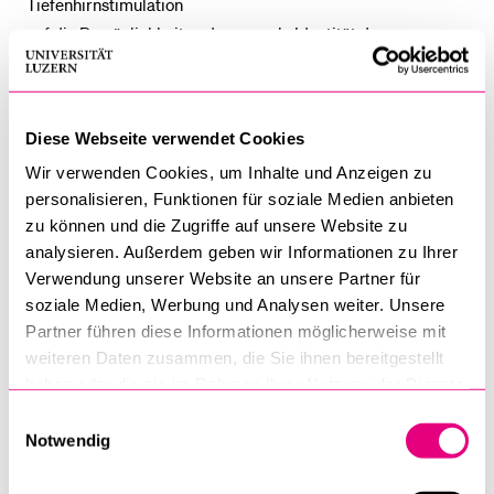
Tiefenhirnstimulation
auf die Persönlichkeit und personale Identität der
Patientinnen und Patienten. Dabei gelingt es dem
Rechtswissenschaftler, seine Überlegungen mit Ansätzen
aus Rechtstheorie, Soziologie und Philosophie zu
Diese Webseite verwendet Cookies
verknüpfen.
Wir verwenden Cookies, um Inhalte und Anzeigen zu
personalisieren, Funktionen für soziale Medien anbieten
Die fortlaufende Kasuistik, insbesondere an obersten
zu können und die Zugriffe auf unsere Website zu
Gerichten, bietet ihm dabei immer wieder Anlass, das in
analysieren. Außerdem geben wir Informationen zu Ihrer
Juristenkreisen als feststehend Geglaubte zu hinterfragen.
Verwendung unserer Website an unsere Partner für
Erst vor wenigen Jahren stufte das deutsche
soziale Medien, Werbung und Analysen weiter. Unsere
Bundesverfassungsgericht den Computer in gewissem
Partner führen diese Informationen möglicherweise mit
Sinne als einen «ausgelagerten Teil des Gehirns» ein. Später
weiteren Daten zusammen, die Sie ihnen bereitgestellt
betonte der Bundesgerichtshof in Karlsruhe die zentrale
haben oder die sie im Rahmen Ihrer Nutzung der Dienste
Bedeutung des Internets und des Zugangs zu seinen
gesammelt haben.
Einwilligungsauswahl
vielfältigen Inhalten für den Alltag. In zahlreichen weiteren
Notwendig
Fällen dehnten Richterinnen und Richter die Massstäbe der
Verantwortlichkeitszuschreibung für das Verhalten von