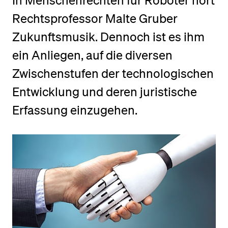
In Menschenrechten für Roboter hört
Rechtsprofessor Malte Gruber
BELIEBTE INHALTE
Zukunftsmusik. Dennoch ist es ihm
Vorlesungsverzeichnis
ein Anliegen, auf die diversen
Bibliothek
Zwischenstufen der technologischen
Sportangebot
Entwicklung und deren juristische
Menuplan Mensa
Erfassung einzugehen.
Anmeldung und Zulassung