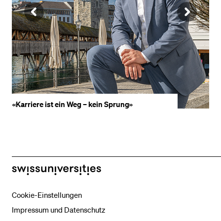
VORHERIGE
NÄ
SLIDE
SLI
ANZEIGEN
AN
«Entscheidend ist der Mut, anzufangen»
swissuniversities
Cookie-Einstellungen
Impressum und Datenschutz