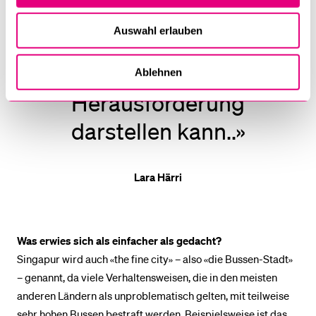
Stunden lang, was
Auswahl erlauben
besonders am
Abend eine
Ablehnen
Herausforderung
darstellen kann..»
Lara Härri
Was erwies sich als einfacher als gedacht?
Singapur wird auch «the fine city» – also «die Bussen-Stadt»
– genannt, da viele Verhaltensweisen, die in den meisten
anderen Ländern als unproblematisch gelten, mit teilweise
sehr hohen Bussen bestraft werden. Beispielsweise ist das