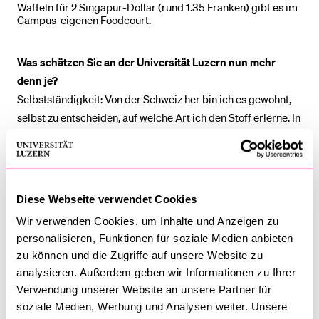
Waffeln für 2 Singapur-Dollar (rund 1.35 Franken) gibt es im
Campus-eigenen Foodcourt.
Was schätzen Sie an der Universität Luzern nun mehr
denn je?
Selbstständigkeit: Von der Schweiz her bin ich es gewohnt,
selbst zu entscheiden, auf welche Art ich den Stoff erlerne. In
Singapur hingegen gibt es Notenabzüge für verpasste
Lektionen, das Mitmachen im Unterricht wird bewertet, und
zum Lehrplan gehören zahlreiche Gruppenprojekte. Zudem
freue ich mich auf die kürzeren Vorlesungen in der Schweiz.
Diese Webseite verwendet Cookies
In Singapur sind die Lektionen jeweils etwas mehr als drei
Wir verwenden Cookies, um Inhalte und Anzeigen zu
Stunden lang, was besonders am Abend eine
personalisieren, Funktionen für soziale Medien anbieten
Herausforderung darstellen kann.
zu können und die Zugriffe auf unsere Website zu
analysieren. Außerdem geben wir Informationen zu Ihrer
Wo haben Sie Ihre erste Freundschaft geschlossen?
Verwendung unserer Website an unsere Partner für
Tiefere Freundschaften aufzubauen warnicht ganz einfach,
soziale Medien, Werbung und Analysen weiter. Unsere