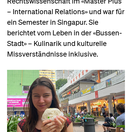
Rechtswissenschaft im «Master Plus
– International Relations» und war für
BELIEBTE INHALTE
ein Semester in Singapur. Sie
Vorlesungsverzeichnis
berichtet vom Leben in der «Bussen-
Bibliothek
Stadt» – Kulinarik und kulturelle
Sportangebot
Missverständnisse inklusive.
Menuplan Mensa
Anmeldung und Zulassung