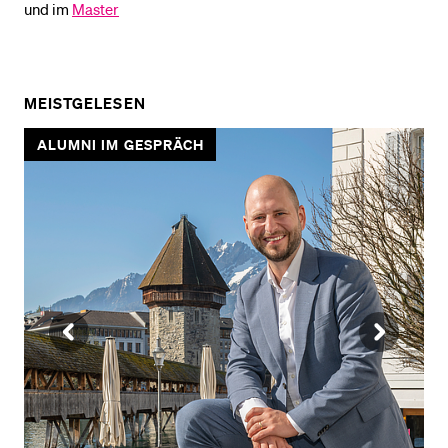
und im
Master
MEISTGELESEN
ALUMNI IM GESPRÄCH
VORHERIGE
NÄ
SLIDE
SLI
ANZEIGEN
AN