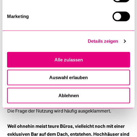
schizophrene
Marketing
Haltung fest.
Details zeigen
Soziologin Andrea Glauser
Alle zulassen
Ist das nicht verständlich, schliesslich prägen Türme das
Auswahl erlauben
Stadtbild?
Das stimmt, dennoch ist es nicht das einzige Kriterium, ob
Ablehnen
eine Stadt lebenswert und urban im Sinne von gestaltbar ist.
Die Frage der Nutzung wird häufig ausgeklammert.
Weil ohnehin meist teure Büros, vielleicht noch mit einer
exklusiven Bar auf dem Dach, entstehen. Hochhäuser sind