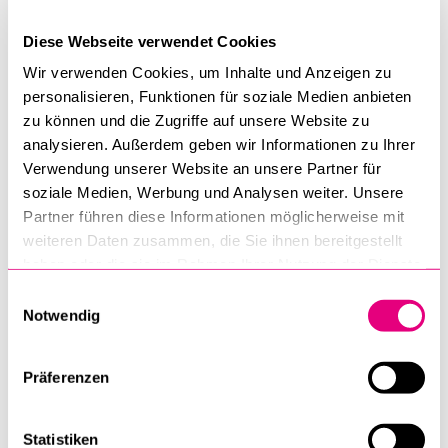
legitimatorischen Charakter – ohne zu halten, was es
Diese Webseite verwendet Cookies
verspricht. Eine zweite Haupterkenntnis ist, dass neben der
Wir verwenden Cookies, um Inhalte und Anzeigen zu
Verdichtungsfrage häufig einseitig über Visuelles gestritten
personalisieren, Funktionen für soziale Medien anbieten
wird.
zu können und die Zugriffe auf unsere Website zu
analysieren. Außerdem geben wir Informationen zu Ihrer
Verwendung unserer Website an unsere Partner für
soziale Medien, Werbung und Analysen weiter. Unsere
Partner führen diese Informationen möglicherweise mit
Hochhausprojekte
weiteren Daten zusammen, die Sie ihnen bereitgestellt
haben oder die sie im Rahmen Ihrer Nutzung der Dienste
sind meist stark
gesammelt haben.
Einwilligungsauswahl
Notwendig
geprägt durch
Kapitalinteressen.
Präferenzen
Ich stelle da auch
eine gewisse
Statistiken