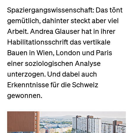
Spaziergangswissenschaft: Das tönt
BELIEBTE INHALTE
gemütlich, dahinter steckt aber viel
Vorlesungsverzeichnis
Arbeit. Andrea Glauser hat in ihrer
Bibliothek
Habilitationsschrift das vertikale
Sportangebot
Bauen in Wien, London und Paris
Menuplan Mensa
einer soziologischen Analyse
Anmeldung und Zulassung
unterzogen. Und dabei auch
Erkenntnisse für die Schweiz
gewonnen.