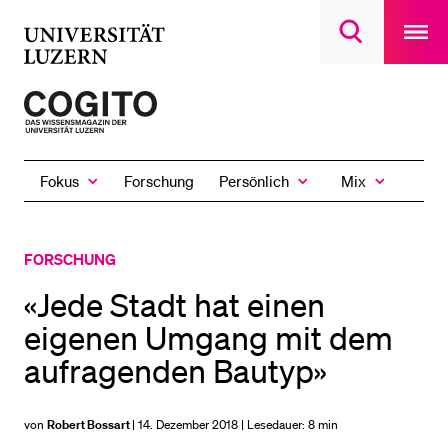
Open
main
Universität
Suchdialog
navigatio
LETZTE SUCHEN
öffnen
overlay
Luzern
Sie haben noch keine Suche getätigt.
Zur
Startseite
DIE UNI FÜR…
des
Schulklassen und Lehrpersonen
Fokus
Persönlich
Mix
Forschung
Magazins
Zeige
Zeige
Zeige
das
das
das
Studien­interessierte
Fokus
Persönlich
Mix
Untermenü
Untermenü
Untermenü
Studierende
FORSCHUNG
Forschende
«Jede Stadt hat einen
Mitarbeitende
eigenen Umgang mit dem
Alumni
aufragenden Bautyp»
Stellensuchende
Förderer
von
Robert Bossart
| 14. Dezember 2018 | Lesedauer:
8 min
Medien