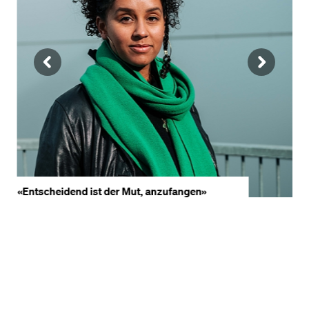
VORHERIGE
NÄ
SLIDE
SLI
ANZEIGEN
AN
«Entscheidend ist der Mut, anzufangen»
«
swissuniversities