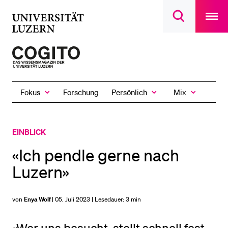
Open
main
Universität
Suchdialog
navigatio
LETZTE SUCHEN
öffnen
overlay
Luzern
Sie haben noch keine Suche getätigt.
Zur
Startseite
DIE UNI FÜR…
des
Schulklassen und Lehrpersonen
Fokus
Persönlich
Mix
Forschung
Magazins
Zeige
Zeige
Zeige
das
das
das
Studien­interessierte
Fokus
Persönlich
Mix
Untermenü
Untermenü
Untermenü
Studierende
EINBLICK
Forschende
«Ich pendle gerne nach
Mitarbeitende
Luzern»
Alumni
Stellensuchende
von
Enya Wolf
| 05. Juli 2023 | Lesedauer:
3 min
Förderer
Medien