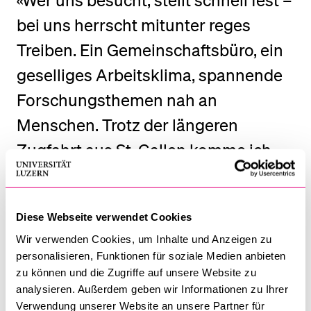
«Wer uns besucht, stellt schnell fest –
bei uns herrscht mitunter reges
BELIEBTE INHALTE
Treiben. Ein Gemeinschaftsbüro, ein
Vorlesungsverzeichnis
geselliges Arbeitsklima, spannende
Bibliothek
Forschungsthemen nah an
Sportangebot
Menschen. Trotz der längeren
Menuplan Mensa
Zugfahrt aus St. Gallen komme ich
Anmeldung und Zulassung
sehr gerne hierher.»
Diese Webseite verwendet Cookies
Wir verwenden Cookies, um Inhalte und Anzeigen zu
personalisieren, Funktionen für soziale Medien anbieten
zu können und die Zugriffe auf unsere Website zu
analysieren. Außerdem geben wir Informationen zu Ihrer
Verwendung unserer Website an unsere Partner für