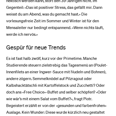
hektisch werden kann, stört den 39-Jährigen nicht. Im
Gegenteil: «Das ist positiver Stress, das gefällt mir. Dann
weisst du am Abend, was du gemacht hast.» Die
vorlesungsfreie Zeit im Sommer und Winter ist für den
Mensaleiter nur bedingt entspannend. «Wenn nichts läuft,
werde ich nervös.»
Gespür für neue Trends
Es ist fast halb zwölf, kurz vor der Primetime. Manche
Studierende steuern zielstrebig das Tagesmenü an (Poulet-
Innenfilets an einer Ingwer-Sauce mit Nudeln und Bohnen),
andere zögern. Semmelknödel auf Pilzragout oder
Kalbshacktätschli mit Kartoffelstock und Zucchetti? Oder
doch ans «Free Choice»-Buffet und selber schöpfen? «Oder
wie wär’s mit einem Salat vom Buffet?», fragt Piotr.
Begeistert erzählt er von der «gesunden und farbenfrohen»
Auslage. Kein Wunder: Diese wurde kürzlich neu gestaltet