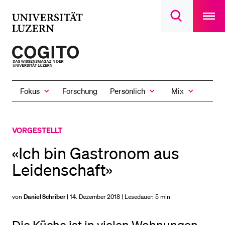
Open
main
Universität
Suchdialog
navigatio
LETZTE SUCHEN
öffnen
overlay
Luzern
Sie haben noch keine Suche getätigt.
Zur
Startseite
DIE UNI FÜR…
des
Schulklassen und Lehrpersonen
Fokus
Persönlich
Mix
Forschung
Magazins
Zeige
Zeige
Zeige
das
das
das
Studien­interessierte
Fokus
Persönlich
Mix
Untermenü
Untermenü
Untermenü
Studierende
VORGESTELLT
Forschende
«Ich bin Gastronom aus
Mitarbeitende
Leidenschaft»
Alumni
Stellensuchende
von
Daniel Schriber
| 14. Dezember 2018 | Lesedauer:
5 min
Förderer
Medien