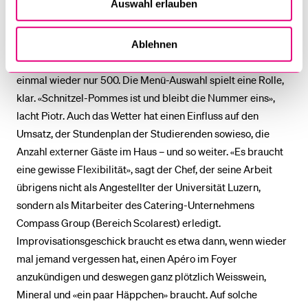
Auswahl erlauben
administrative Tätigkeiten, Menüplanung, Kalkulationen.
Das Berechnen der Anzahl Mahlzeiten sei auch nach all den
Jahren eine Herausforderung. An starken Tagen werden in
Ablehnen
der Mensa 700 Portionen geschöpft – und dann sind es auf
einmal wieder nur 500. Die Menü-Auswahl spielt eine Rolle,
klar. «Schnitzel-Pommes ist und bleibt die Nummer eins»,
lacht Piotr. Auch das Wetter hat einen Einfluss auf den
Umsatz, der Stundenplan der Studierenden sowieso, die
Anzahl externer Gäste im Haus – und so weiter. «Es braucht
eine gewisse Flexibilität», sagt der Chef, der seine Arbeit
übrigens nicht als Angestellter der Universität Luzern,
sondern als Mitarbeiter des Catering-Unternehmens
Compass Group (Bereich Scolarest) erledigt.
Improvisationsgeschick braucht es etwa dann, wenn wieder
mal jemand vergessen hat, einen Apéro im Foyer
anzukündigen und deswegen ganz plötzlich Weisswein,
Mineral und «ein paar Häppchen» braucht. Auf solche