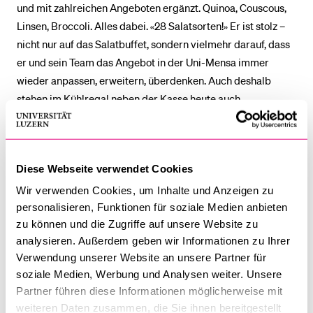
und mit zahlreichen Angeboten ergänzt. Quinoa, Couscous,
Linsen, Broccoli. Alles dabei. «28 Salatsorten!» Er ist stolz –
nicht nur auf das Salatbuffet, sondern vielmehr darauf, dass
er und sein Team das Angebot in der Uni-Mensa immer
wieder anpassen, erweitern, überdenken. Auch deshalb
stehen im Kühlregal neben der Kasse heute auch
hausgemachte (und nicht zu süsse) Eistee-Sorten – oder
hippe Mate-Dosen.
Diese Webseite verwendet Cookies
Piotr hat ein Gespür für Trends – weil sein Job für ihn eben
mehr als nur das ist. «Ich bin Gastronom aus Leidenschaft,
Wir verwenden Cookies, um Inhalte und Anzeigen zu
Gastgeber von Natur aus.» Und dazu gelernter Koch, so wie
personalisieren, Funktionen für soziale Medien anbieten
übrigens auch sein Stellvertreter Bruno Gruber, Piotrs
zu können und die Zugriffe auf unsere Website zu
analysieren. Außerdem geben wir Informationen zu Ihrer
«rechte und linke Hand», wie er vom Chef vorgestellt wird.
Verwendung unserer Website an unsere Partner für
Mit der Zeit geht das Gastro-Team nicht nur in Sachen Menü-
soziale Medien, Werbung und Analysen weiter. Unsere
Auswahl. Auch ein starkes Umweltbewusstsein wird in dem
Partner führen diese Informationen möglicherweise mit
Betrieb grossgeschrieben. So werden zum Beispiel
weiteren Daten zusammen, die Sie ihnen bereitgestellt