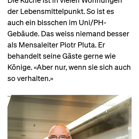
Die Küche ist in vielen Wohnungen
der Lebensmittelpunkt. So ist es
BELIEBTE INHALTE
auch ein bisschen im Uni/PH-
Vorlesungsverzeichnis
Gebäude. Das weiss niemand besser
Bibliothek
als Mensaleiter Piotr Pluta. Er
Sportangebot
behandelt seine Gäste gerne wie
Menuplan Mensa
Könige. «Aber nur, wenn sie sich auch
Anmeldung und Zulassung
so verhalten.»